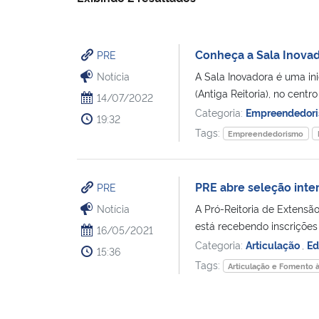
Conheça a Sala Inova
PRE
Notícia
A Sala Inovadora é uma i
(Antiga Reitoria), no centr
14/07/2022
Categoria:
Empreendedor
19:32
Tags:
Empreendedorismo
PRE abre seleção inte
PRE
Notícia
A Pró-Reitoria de Extensã
está recebendo inscrições 
16/05/2021
Categoria:
Articulação
,
Ed
15:36
Tags:
Articulação e Fomento 