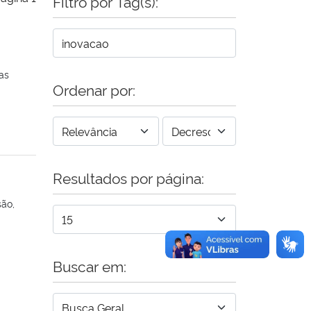
Filtro por Tag(s):
as
Ordenar por:
Resultados por página:
são,
Buscar em: