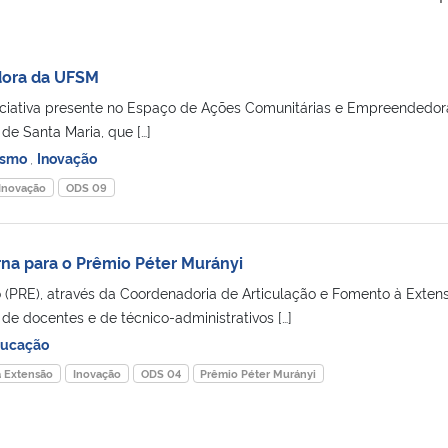
dora da UFSM
niciativa presente no Espaço de Ações Comunitárias e Empreendedor
o de Santa Maria, que […]
ismo
,
Inovação
Inovação
ODS 09
rna para o Prêmio Péter Murányi
o (PRE), através da Coordenadoria de Articulação e Fomento à Exten
de docentes e de técnico-administrativos […]
ucação
à Extensão
Inovação
ODS 04
Prêmio Péter Murányi