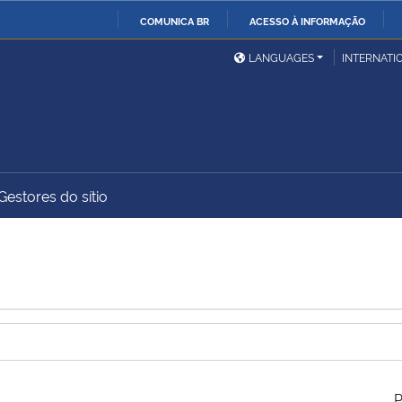
COMUNICA BR
ACESSO À INFORMAÇÃO
Ministério da Defesa
Ministério das Relações
Mini
IR
LANGUAGES
INTERNATI
Exteriores
PARA
O
Ministério da Cidadania
Ministério da Saúde
Mini
CONTEÚDO
Gestores do sítio
Ministério do
Controladoria-Geral da
Mini
Desenvolvimento Regional
União
Famí
Hum
Advocacia-Geral da União
Banco Central do Brasil
Plan
P