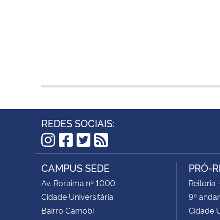
REDES SOCIAIS:
Instagram
Facebook
Twitter
RSS
CAMPUS SEDE
PRÓ-R
Av. Roraima nº 1000
Reitoria 
Cidade Universitária
9º andar
Bairro Camobi
Cidade U