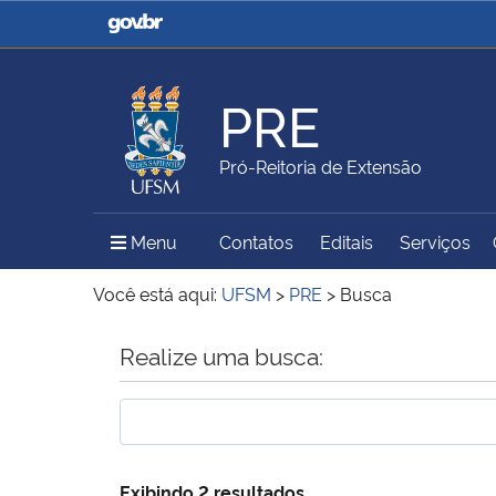
Casa Civil
Ministério da Justiça e
Segurança Pública
PRE
Ministério da Agricultura,
Ministério da Educação
Pró-Reitoria de Extensão
Pecuária e Abastecimento
Menu Principal do Sítio
Menu
Contatos
Editais
Serviços
Ministério do Meio Ambiente
Ministério do Turismo
Você está aqui:
UFSM
>
PRE
>
Busca
Início do conteúdo
Realize uma busca:
Secretaria de Governo
Gabinete de Segurança
Institucional
Exibindo 2 resultados