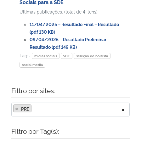
Sociais para a SDE
Ultimas publicações: (total de 4 itens)
Secretaria-Geral
11/04/2025 – Resultado Final – Resultado
Secretaria de Governo
(pdf 130 KB)
09/04/2025 – Resultado Preliminar –
Resultado (pdf 149 KB)
Gabinete de Segurança Institucional
Tags:
mídias sociais
SDE
seleção de bolsista
Advocacia-Geral da União
social media
Banco Central do Brasil
Filtro por sites:
Planalto
×
PRE
×
Filtro por Tag(s):