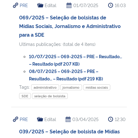
PRE
Edital
01/07/2025
16:03
Ministério da Cidadania
069/2025 – Seleção de bolsistas de
Ministério da Saúde
Mídias Sociais, Jornalismo e Administrativo
para a SDE
Ministério de Minas e Energia
Ultimas publicações: (total de 4 itens)
Ministério da Ciência, Tecnologia, Inovações e Comunicações
10/07/2025 – 069-2025 – PRE – Resultado…
– Resultado (pdf 207 KB)
Ministério do Meio Ambiente
08/07/2025 – 069-2025 – PRE –
Resultado… – Resultado (pdf 219 KB)
Tags:
Ministério do Turismo
administrativo
jornalismo
mídias sociais
SDE
seleção de bolsista
Ministério do Desenvolvimento Regional
PRE
Edital
03/04/2025
12:30
Controladoria-Geral da União
039/2025 – Seleção de bolsista de Mídias
Ministério da Mulher, da Família e dos Direitos Humanos