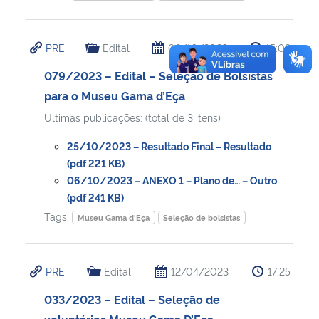
PRE
Edital
06/10/2023
15:08
079/2023 – Edital – Seleção de Bolsistas
para o Museu Gama d’Eça
Ultimas publicações: (total de 3 itens)
25/10/2023 – Resultado Final – Resultado
(pdf 221 KB)
06/10/2023 – ANEXO 1 – Plano de… – Outro
(pdf 241 KB)
Tags:
Museu Gama d'Eça
Seleção de bolsistas
PRE
Edital
12/04/2023
17:25
033/2023 – Edital – Seleção de
voluntários Museu Gama D’Eça