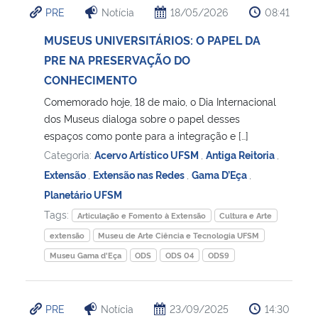
PRE
Notícia
18/05/2026
08:41
Ministério da Cidadania
MUSEUS UNIVERSITÁRIOS: O PAPEL DA
Ministério da Saúde
PRE NA PRESERVAÇÃO DO
CONHECIMENTO
Ministério de Minas e Energia
Comemorado hoje, 18 de maio, o Dia Internacional
dos Museus dialoga sobre o papel desses
Ministério da Ciência, Tecnologia, Inovações e Comunicações
espaços como ponte para a integração e […]
Categoria:
Acervo Artístico UFSM
,
Antiga Reitoria
,
Ministério do Meio Ambiente
Extensão
,
Extensão nas Redes
,
Gama D’Eça
,
Planetário UFSM
Ministério do Turismo
Tags:
Articulação e Fomento à Extensão
Cultura e Arte
extensão
Museu de Arte Ciência e Tecnologia UFSM
Ministério do Desenvolvimento Regional
Museu Gama d'Eça
ODS
ODS 04
ODS9
Controladoria-Geral da União
PRE
Notícia
23/09/2025
14:30
Ministério da Mulher, da Família e dos Direitos Humanos