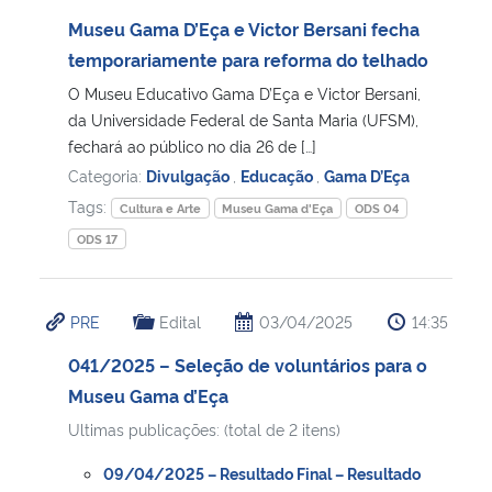
Museu Gama D’Eça e Victor Bersani fecha
Secretaria-Geral
temporariamente para reforma do telhado
O Museu Educativo Gama D’Eça e Victor Bersani,
Secretaria de Governo
da Universidade Federal de Santa Maria (UFSM),
fechará ao público no dia 26 de […]
Gabinete de Segurança Institucional
Categoria:
Divulgação
,
Educação
,
Gama D’Eça
Tags:
Cultura e Arte
Museu Gama d'Eça
ODS 04
Advocacia-Geral da União
ODS 17
Banco Central do Brasil
PRE
Edital
03/04/2025
14:35
Planalto
041/2025 – Seleção de voluntários para o
Museu Gama d’Eça
Ultimas publicações: (total de 2 itens)
09/04/2025 – Resultado Final – Resultado