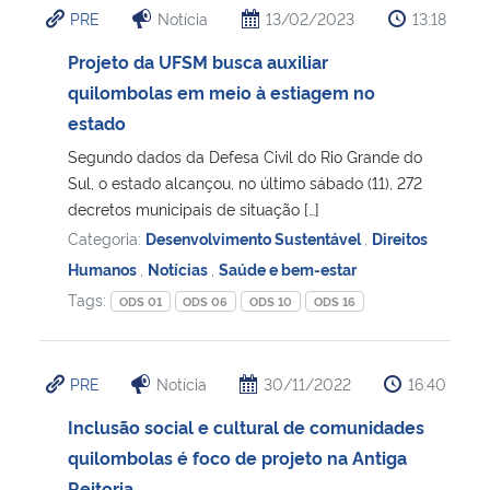
PRE
Notícia
13/02/2023
13:18
Ministério da Cidadania
Projeto da UFSM busca auxiliar
Ministério da Saúde
quilombolas em meio à estiagem no
estado
Ministério de Minas e Energia
Segundo dados da Defesa Civil do Rio Grande do
Sul, o estado alcançou, no último sábado (11), 272
Ministério da Ciência, Tecnologia, Inovações e Comunicações
decretos municipais de situação […]
Categoria:
Desenvolvimento Sustentável
,
Direitos
Ministério do Meio Ambiente
Humanos
,
Notícias
,
Saúde e bem-estar
Tags:
ODS 01
ODS 06
ODS 10
ODS 16
Ministério do Turismo
Ministério do Desenvolvimento Regional
PRE
Notícia
30/11/2022
16:40
Inclusão social e cultural de comunidades
Controladoria-Geral da União
quilombolas é foco de projeto na Antiga
Ministério da Mulher, da Família e dos Direitos Humanos
Reitoria