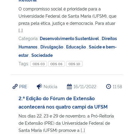
O compromisso social é prioridade para a
Secretaria-Geral
Universidade Federal de Santa Maria (UFSM), que
preza pela ética, justiça e democracia. Para atuar
Secretaria de Governo
[…]
Categoria:
Desenvolvimento Sustentável
,
Direitos
Gabinete de Segurança Institucional
Humanos
,
Divulgação
,
Educação
,
Saúde e bem-
estar
,
Sociedade
Advocacia-Geral da União
Tags:
ODS 03
ODS 06
ODS 10
Banco Central do Brasil
PRE
Notícia
16/11/2022
11:58
Planalto
2.ª Edição do Fórum de Extensão
acontecerá nos quatro campi da UFSM
Nos dias 22, 23 e 29 de novembro, a Pró-Reitoria
de Extensão (PRE) da Universidade Federal de
Santa Maria (UFSM) promove a […]