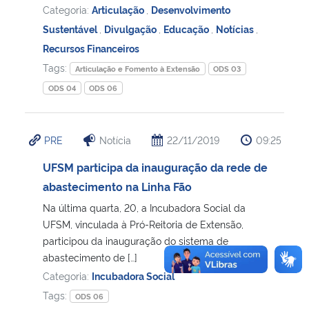
Categoria:
Articulação
,
Desenvolvimento
Sustentável
,
Divulgação
,
Educação
,
Notícias
,
Recursos Financeiros
Tags:
Articulação e Fomento à Extensão
ODS 03
ODS 04
ODS 06
PRE
Notícia
22/11/2019
09:25
UFSM participa da inauguração da rede de
abastecimento na Linha Fão
Na última quarta, 20, a Incubadora Social da
UFSM, vinculada à Pró-Reitoria de Extensão,
participou da inauguração do sistema de
abastecimento de […]
Categoria:
Incubadora Social
Tags:
ODS 06