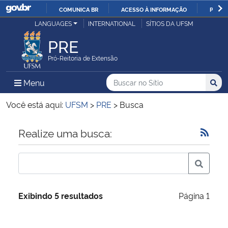
COMUNICA BR
ACESSO À INFORMAÇÃO
PARTI
Casa Civil
LANGUAGES
INTERNATIONAL
SÍTIOS DA UFSM
IR
PARA
PRE
Ministério da Justiça e Segurança Pública
O
Pró-Reitoria de Extensão
CONTEÚDO
Ministério da Defesa
Buscar no no Sítio
Busca
Busca:
Menu Principal do Sítio
Menu
Busc
Ministério das Relações Exteriores
Você está aqui:
UFSM
>
PRE
>
Busca
Ministério da Economia
Início do conteúdo
Realize uma busca:
Ministério da Infraestrutura
Ministério da Agricultura, Pecuária e Abastecimento
Exibindo 5 resultados
Página 1
Ministério da Educação