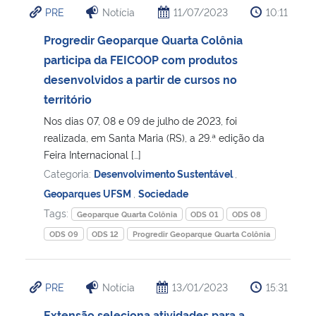
PRE
Notícia
11/07/2023
10:11
Ministério da Cidadania
Progredir Geoparque Quarta Colônia
Ministério da Saúde
participa da FEICOOP com produtos
desenvolvidos a partir de cursos no
Ministério de Minas e Energia
território
Nos dias 07, 08 e 09 de julho de 2023, foi
Ministério da Ciência, Tecnologia, Inovações e Comunicações
realizada, em Santa Maria (RS), a 29.ª edição da
Feira Internacional […]
Ministério do Meio Ambiente
Categoria:
Desenvolvimento Sustentável
,
Geoparques UFSM
,
Sociedade
Ministério do Turismo
Tags:
Geoparque Quarta Colônia
ODS 01
ODS 08
ODS 09
ODS 12
Progredir Geoparque Quarta Colônia
Ministério do Desenvolvimento Regional
Controladoria-Geral da União
PRE
Notícia
13/01/2023
15:31
Ministério da Mulher, da Família e dos Direitos Humanos
Extensão seleciona atividades para a