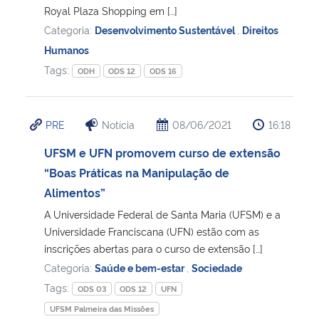
Royal Plaza Shopping em […]
Categoria:
Desenvolvimento Sustentável
,
Direitos
Humanos
Tags:
ODH
ODS 12
ODS 16
PRE
Notícia
08/06/2021
16:18
UFSM e UFN promovem curso de extensão
“Boas Práticas na Manipulação de
Alimentos”
A Universidade Federal de Santa Maria (UFSM) e a
Universidade Franciscana (UFN) estão com as
inscrições abertas para o curso de extensão […]
Categoria:
Saúde e bem-estar
,
Sociedade
Tags:
ODS 03
ODS 12
UFN
UFSM Palmeira das Missões