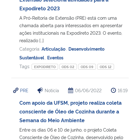
Expodireto 2023
Secretaria-Geral
A Pró-Reitoria de Extensão (PRE) está com uma
chamada aberta para interessados em apresentar
Secretaria de Governo
ações institucionais na Expodireto 2023. O evento,
realizado […]
Gabinete de Segurança Institucional
Categoria:
Articulação
,
Desenvolvimento
Sustentável
,
Eventos
Advocacia-Geral da União
Tags:
EXPODIRETO
ODS 02
ODS 09
ODS 12
Banco Central do Brasil
PRE
Notícia
06/06/2022
16:19
Planalto
Com apoio da UFSM, projeto realiza coleta
consciente de Óleo de Cozinha durante a
Semana do Meio Ambiente
Entre os dias 06 e 10 de junho, o projeto Coleta
Consciente de Óleo de Cozinha, desenvolvido pelo