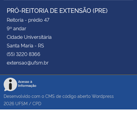
PRÓ-REITORIA DE EXTENSÃO (PRE)
Reitoria - prédio 47
9º andar
Cidade Universitária
Santa Maria - RS
(55) 3220 8366
extensao@ufsm.br
Acesso à
Informação
Desenvolvido com o CMS de código aberto
Wordpress
2026
UFSM
/
CPD