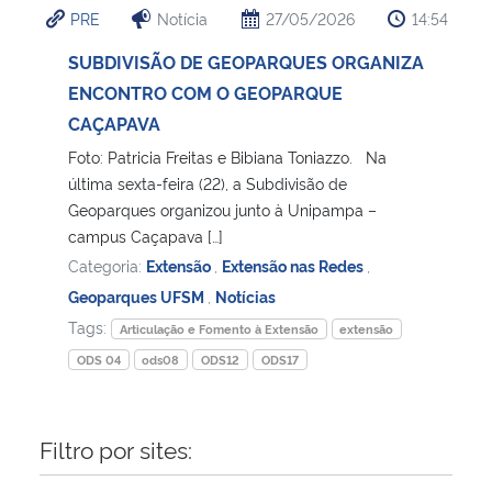
PRE
Notícia
27/05/2026
14:54
Ministério da Cidadania
SUBDIVISÃO DE GEOPARQUES ORGANIZA
Ministério da Saúde
ENCONTRO COM O GEOPARQUE
CAÇAPAVA
Ministério de Minas e Energia
Foto: Patricia Freitas e Bibiana Toniazzo. Na
última sexta-feira (22), a Subdivisão de
Ministério da Ciência, Tecnologia, Inovações e Comunicações
Geoparques organizou junto à Unipampa –
campus Caçapava […]
Ministério do Meio Ambiente
Categoria:
Extensão
,
Extensão nas Redes
,
Geoparques UFSM
,
Notícias
Ministério do Turismo
Tags:
Articulação e Fomento à Extensão
extensão
ODS 04
ods08
ODS12
ODS17
Ministério do Desenvolvimento Regional
Controladoria-Geral da União
Filtro por sites:
Ministério da Mulher, da Família e dos Direitos Humanos