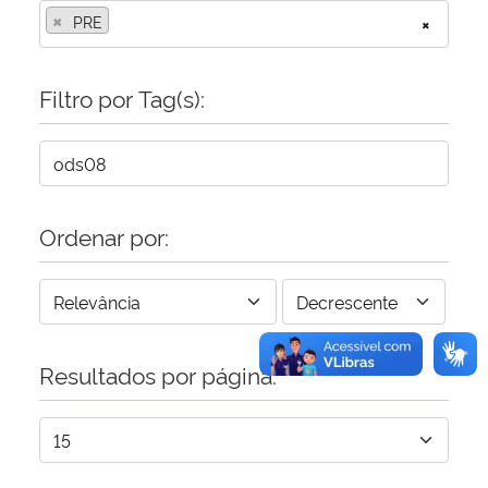
×
PRE
×
Secretaria-Geral
Filtro por Tag(s):
Secretaria de Governo
Gabinete de Segurança Institucional
Advocacia-Geral da União
Ordenar por:
Banco Central do Brasil
Planalto
Resultados por página: