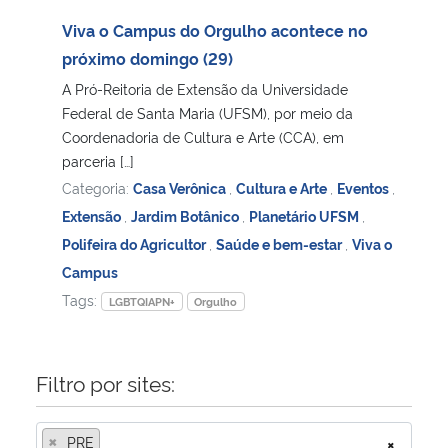
Viva o Campus do Orgulho acontece no
Secretaria-Geral
próximo domingo (29)
A Pró-Reitoria de Extensão da Universidade
Secretaria de Governo
Federal de Santa Maria (UFSM), por meio da
Coordenadoria de Cultura e Arte (CCA), em
Gabinete de Segurança Institucional
parceria […]
Categoria:
Casa Verônica
,
Cultura e Arte
,
Eventos
,
Advocacia-Geral da União
Extensão
,
Jardim Botânico
,
Planetário UFSM
,
Polifeira do Agricultor
,
Saúde e bem-estar
,
Viva o
Banco Central do Brasil
Campus
Tags:
LGBTQIAPN+
Orgulho
Planalto
Filtro por sites:
×
PRE
×