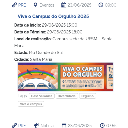
PRE
Eventos
23/06/2025
09:00
Ministério da Cidadania
Viva o Campus do Orgulho 2025
Ministério da Saúde
Data de Início:
29/06/2025 15:00
Data de Término:
29/06/2025 18:00
Ministério de Minas e Energia
Local de realização:
Campus sede da UFSM – Santa
Maria
Ministério da Ciência, Tecnologia, Inovações e Comunicações
Estado:
Rio Grande do Sul
Cidade:
Santa Maria
Viva o Campus do Orgulho 2025
Ministério do Meio Ambiente
Ministério do Turismo
Tags:
Ministério do Desenvolvimento Regional
Casa Verônica
Diversidade
Orgulho
Viva o campus
Controladoria-Geral da União
PRE
Notícia
23/06/2025
07:55
Ministério da Mulher, da Família e dos Direitos Humanos