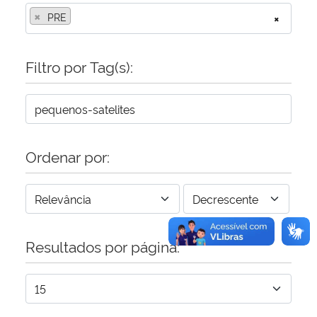
×
PRE
×
Secretaria-Geral
Filtro por Tag(s):
Secretaria de Governo
Gabinete de Segurança Institucional
Advocacia-Geral da União
Ordenar por:
Banco Central do Brasil
Planalto
Resultados por página: