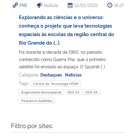
PRE
Notícia
12/01/2021
16:27
Ministério da Cidadania
Explorando as ciências e o universo:
Ministério da Saúde
conheça o projeto que leva tecnologias
espaciais às escolas da região central do
Ministério de Minas e Energia
Rio Grande do […]
Foi durante a década de 1950, no período
Ministério da Ciência, Tecnologia, Inovações e Comunicações
conhecido como Guerra Fria, que o primeiro
satélite foi enviado ao espaço. O Sputnik […]
Ministério do Meio Ambiente
Categoria:
Destaques
,
Notícias
Tags:
Centro de Tecnologia UFSM
Ministério do Turismo
Engenharia Aeroespacial
ODS 04
ODS 09
Pequenos Satélites
Ministério do Desenvolvimento Regional
Controladoria-Geral da União
Filtro por sites:
Ministério da Mulher, da Família e dos Direitos Humanos