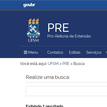
Casa Civil
Ministério da Justiça e
Segurança Pública
PRE
Ministério da Agricultura,
Ministério da Educação
Pró-Reitoria de Extensão
Pecuária e Abastecimento
Menu Principal do Sítio
Menu
Contatos
Editais
Serviços
Ministério do Meio Ambiente
Ministério do Turismo
Você está aqui:
UFSM
>
PRE
>
Busca
Início do conteúdo
Realize uma busca:
Secretaria de Governo
Gabinete de Segurança
Institucional
Exibindo 1 resultado