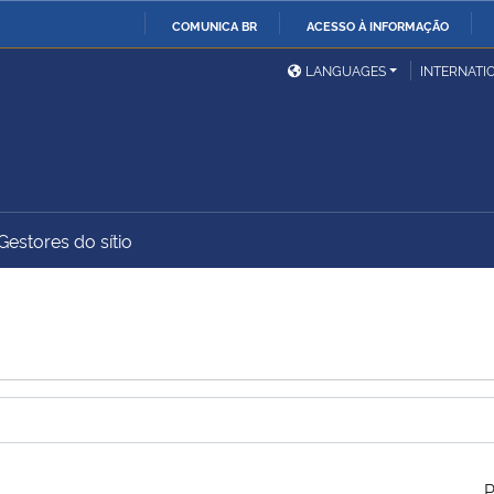
COMUNICA BR
ACESSO À INFORMAÇÃO
Ministério da Defesa
Ministério das Relações
Mini
IR
LANGUAGES
INTERNATI
Exteriores
PARA
O
Ministério da Cidadania
Ministério da Saúde
Mini
CONTEÚDO
Gestores do sítio
Ministério do
Controladoria-Geral da
Mini
Desenvolvimento Regional
União
Famí
Hum
Advocacia-Geral da União
Banco Central do Brasil
Plan
P