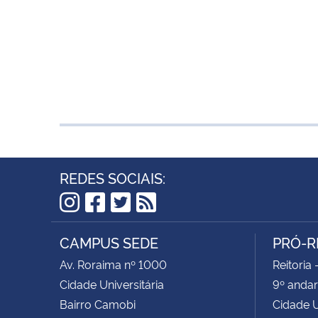
REDES SOCIAIS:
Instagram
Facebook
Twitter
RSS
CAMPUS SEDE
PRÓ-R
Av. Roraima nº 1000
Reitoria 
Cidade Universitária
9º andar
Bairro Camobi
Cidade U