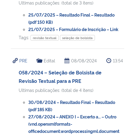
Ultimas publicações: (total de 3 itens)
Secretaria-Geral
25/07/2025 – Resultado Final – Resultado
(pdf 150 KB)
21/07/2025 – Formulário de Inscrição – Link
Secretaria de Governo
Tags:
revisão textual
seleção de bolsista
Gabinete de Segurança Institucional
PRE
Edital
08/08/2024
13:54
Advocacia-Geral da União
058/2024 – Seleção de Bolsista de
Banco Central do Brasil
Revisão Textual para a PRE
Ultimas publicações: (total de 4 itens)
Planalto
30/08/2024 – Resultado Final – Resultado
(pdf 185 KB)
27/08/2024 – ANEXO I – Excerto a… – Outro
(vnd.openxmlformats-
officedocument.wordprocessingml.document