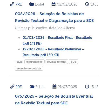
PRE
Edital
02/02/2026
13:53
Ministério da Cidadania
008/2026 – Seleção de Bolsistas de
Ministério da Saúde
Revisão Textual e Diagramação para a SDE
Ultimas publicações: (total de 4 itens)
Ministério de Minas e Energia
01/03/2026 – Resultado Final – Resultado
Ministério da Ciência, Tecnologia, Inovações e Comunicações
(pdf 141 KB)
19/02/2026 – Resultado Preliminar –
Resultado (pdf 150 KB)
Ministério do Meio Ambiente
Tags:
diagramação
revisão textual
SDE
Ministério do Turismo
seleção de bolsista
Ministério do Desenvolvimento Regional
PRE
Edital
21/07/2025
15:48
Controladoria-Geral da União
075/2025 – Seleção de Bolsista Eventual
de Revisão Textual para SDE
Ministério da Mulher, da Família e dos Direitos Humanos