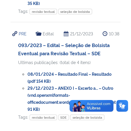
35 KB)
Tags:
revisão textual
seleção de bolsista
PRE
Edital
21/12/2023
10:38
093/2023 – Edital – Seleção de Bolsista
Eventual para Revisão Textual – SDE
Ultimas publicações: (total de 4 itens)
08/01/2024 – Resultado Final – Resultado
(pdf 154 KB)
29/12/2023 – ANEXO I – Excerto a… – Outro
(vnd.openxmlformats-
officedocument.wordprocessingml.document
91 KB)
Tags:
revisão textual
SDE
seleção de bolsista