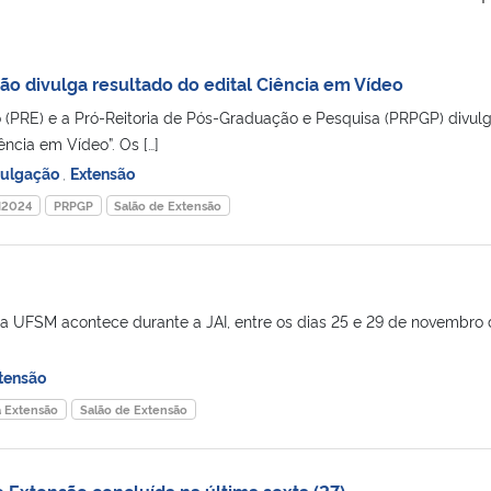
ão divulga resultado do edital Ciência em Vídeo
o (PRE) e a Pró-Reitoria de Pós-Graduação e Pesquisa (PRPGP) divu
ência em Vídeo”. Os […]
vulgação
,
Extensão
I2024
PRPGP
Salão de Extensão
a UFSM acontece durante a JAI, entre os dias 25 e 29 de novembro 
tensão
à Extensão
Salão de Extensão
e Extensão concluída na última sexta (27)