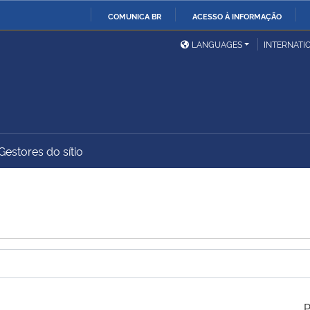
COMUNICA BR
ACESSO À INFORMAÇÃO
Ministério da Defesa
Ministério das Relações
Mini
IR
LANGUAGES
INTERNATI
Exteriores
PARA
O
Ministério da Cidadania
Ministério da Saúde
Mini
CONTEÚDO
Gestores do sítio
Ministério do
Controladoria-Geral da
Mini
Desenvolvimento Regional
União
Famí
Hum
Advocacia-Geral da União
Banco Central do Brasil
Plan
P