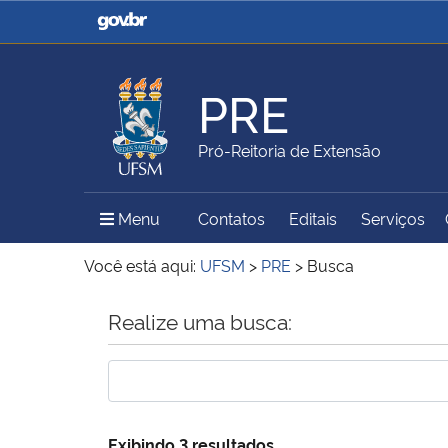
Casa Civil
Ministério da Justiça e
Segurança Pública
PRE
Ministério da Agricultura,
Ministério da Educação
Pró-Reitoria de Extensão
Pecuária e Abastecimento
Menu Principal do Sítio
Menu
Contatos
Editais
Serviços
Ministério do Meio Ambiente
Ministério do Turismo
Você está aqui:
UFSM
>
PRE
>
Busca
Início do conteúdo
Realize uma busca:
Secretaria de Governo
Gabinete de Segurança
Institucional
Exibindo 3 resultados