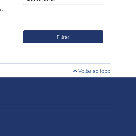
o à
Filtrar
Voltar ao topo