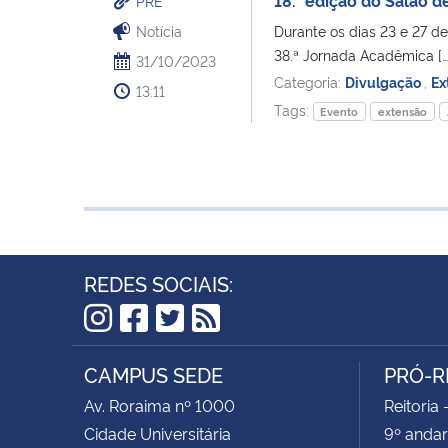
PRE
Notícia
Durante os dias 23 e 27 de
38.ª Jornada Acadêmica […
31/10/2023
Categoria:
Divulgação
,
Ex
13:11
Tags:
Evento
extensão
REDES SOCIAIS:
Instagram
Facebook
Twitter
RSS
CAMPUS SEDE
PRÓ-R
Av. Roraima nº 1000
Reitoria 
Cidade Universitária
9º andar