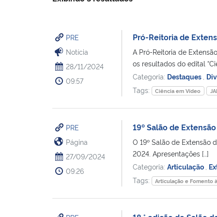
Pró-Reitoria de Extens
PRE
Notícia
A Pró-Reitoria de Extensã
os resultados do edital “Ci
28/11/2024
Categoria:
Destaques
,
Di
09:57
Tags:
Ciência em Vídeo
JA
19º Salão de Extensão
PRE
Página
O 19º Salão de Extensão d
2024. Apresentações […]
27/09/2024
Categoria:
Articulação
,
Ex
09:26
Tags:
Articulação e Fomento 
18.° edição do Salão d