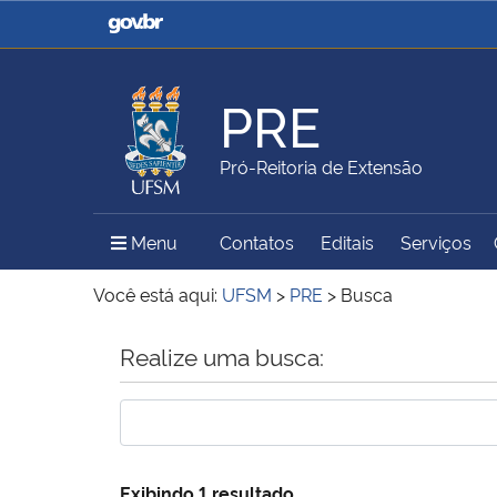
Casa Civil
Ministério da Justiça e
Segurança Pública
PRE
Ministério da Agricultura,
Ministério da Educação
Pró-Reitoria de Extensão
Pecuária e Abastecimento
Menu Principal do Sítio
Menu
Contatos
Editais
Serviços
Ministério do Meio Ambiente
Ministério do Turismo
Você está aqui:
UFSM
>
PRE
>
Busca
Início do conteúdo
Realize uma busca:
Secretaria de Governo
Gabinete de Segurança
Institucional
Exibindo 1 resultado