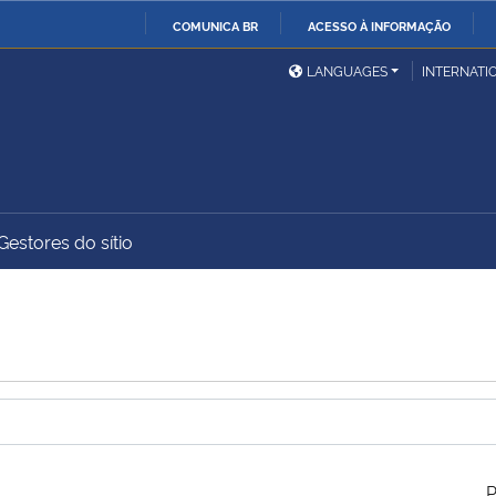
COMUNICA BR
ACESSO À INFORMAÇÃO
Ministério da Defesa
Ministério das Relações
Mini
IR
LANGUAGES
INTERNATI
Exteriores
PARA
O
Ministério da Cidadania
Ministério da Saúde
Mini
CONTEÚDO
Gestores do sítio
Ministério do
Controladoria-Geral da
Mini
Desenvolvimento Regional
União
Famí
Hum
Advocacia-Geral da União
Banco Central do Brasil
Plan
P