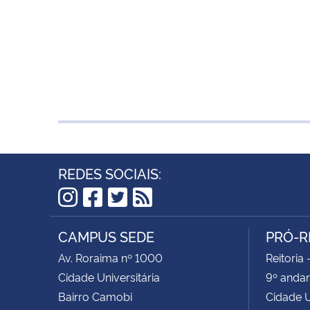
REDES SOCIAIS:
Instagram
Facebook
Twitter
RSS
CAMPUS SEDE
PRÓ-R
Av. Roraima nº 1000
Reitoria 
Cidade Universitária
9º andar
Bairro Camobi
Cidade U