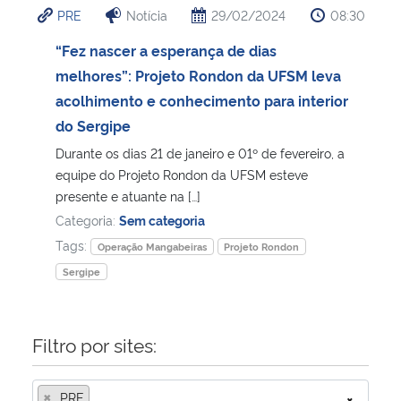
PRE
Notícia
29/02/2024
08:30
Ministério da Cidadania
“Fez nascer a esperança de dias
Ministério da Saúde
melhores”: Projeto Rondon da UFSM leva
acolhimento e conhecimento para interior
Ministério de Minas e Energia
do Sergipe
Durante os dias 21 de janeiro e 01º de fevereiro, a
Ministério da Ciência, Tecnologia, Inovações e Comunicações
equipe do Projeto Rondon da UFSM esteve
presente e atuante na […]
Ministério do Meio Ambiente
Categoria:
Sem categoria
Tags:
Operação Mangabeiras
Projeto Rondon
Ministério do Turismo
Sergipe
Ministério do Desenvolvimento Regional
Filtro por sites:
Controladoria-Geral da União
×
Ministério da Mulher, da Família e dos Direitos Humanos
PRE
×