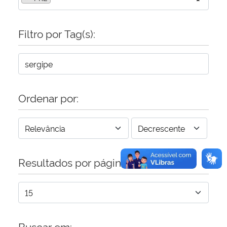
Secretaria-Geral
Filtro por Tag(s):
Secretaria de Governo
Gabinete de Segurança Institucional
Ordenar por:
Advocacia-Geral da União
Banco Central do Brasil
Planalto
Resultados por página:
Buscar em: