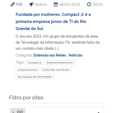
PRE
Notícia
28/03/2024
08:00
Ministério da Cidadania
Fundada por mulheres, Compact Jr é a
Ministério da Saúde
primeira empresa júnior de TI do Rio
Grande do Sul
Ministério de Minas e Energia
O ano era 2013. Um grupo de estudantes da área
de Tecnologia da Informação (TI), sentindo falta de
Ministério da Ciência, Tecnologia, Inovações e Comunicações
um contato mais direto […]
Categoria:
Extensão nas Redes
,
Notícias
Ministério do Meio Ambiente
Tags:
compact jr
Empreendedorismo
empresa júnior
Extensão nas Redes
Ministério do Turismo
tecnologia da informação
Ministério do Desenvolvimento Regional
Filtro por sites:
Controladoria-Geral da União
×
Ministério da Mulher, da Família e dos Direitos Humanos
PRE
×