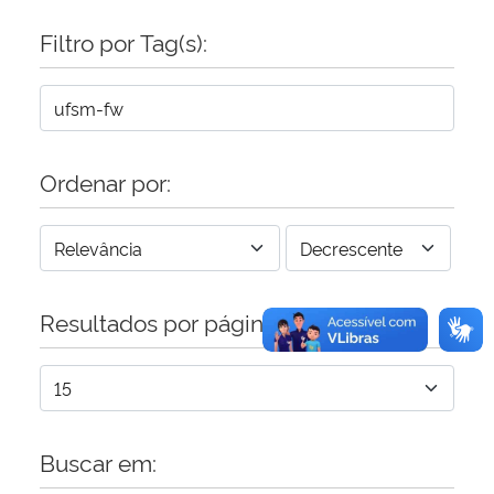
Filtro por Tag(s):
Secretaria-Geral
Secretaria de Governo
Gabinete de Segurança Institucional
Ordenar por:
Advocacia-Geral da União
Banco Central do Brasil
Resultados por página:
Planalto
Buscar em: