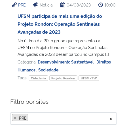
PRE
Notícia
04/08/2023
10:00
Ministério da Cidadania
UFSM participa de mais uma edição do
Ministério da Saúde
Projeto Rondon: Operação Sentinelas
Avançadas de 2023
Ministério de Minas e Energia
No último dia 20, o grupo que representou a
UFSM no Projeto Rondon – Operação Sentinelas
Ministério da Ciência, Tecnologia, Inovações e Comunicações
Avançadas de 2023 desembarcou no Campus […]
Categoria:
Desenvolvimento Sustentável
,
Direitos
Ministério do Meio Ambiente
Humanos
,
Sociedade
Tags:
Cidadania
Projeto Rondon
UFSM/FW
Ministério do Turismo
Ministério do Desenvolvimento Regional
Filtro por sites:
Controladoria-Geral da União
×
PRE
×
Ministério da Mulher, da Família e dos Direitos Humanos