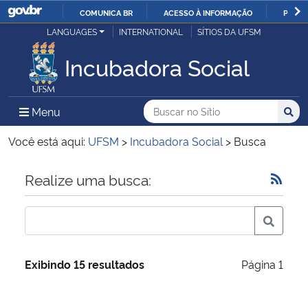
COMUNICA BR
ACESSO À INFORMAÇÃO
PARTI
Casa Civil
LANGUAGES
INTERNATIONAL
SÍTIOS DA UFSM
IR
PARA
Incubadora Social
Ministério da Justiça e Segurança Pública
O
CONTEÚDO
Ministério da Defesa
Buscar no no Sítio
Busca
Busca:
Menu Principal do Sítio
Menu
Busc
Ministério das Relações Exteriores
Você está aqui:
UFSM
>
Incubadora Social
>
Busca
Ministério da Economia
Início do conteúdo
Realize uma busca:
Ministério da Infraestrutura
Ministério da Agricultura, Pecuária e Abastecimento
Exibindo 15 resultados
Página 1
Ministério da Educação