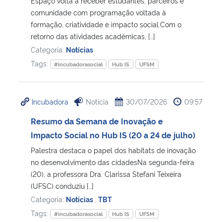
Espaço volta a receber estudantes, parceiros e
comunidade com programação voltada à
Secretaria-Geral
formação, criatividade e impacto social.Com o
retorno das atividades acadêmicas, […]
Categoria:
Notícias
Secretaria de Governo
Tags:
#incubadorasocial
Hub IS
UFSM
Gabinete de Segurança Institucional
Incubadora
Notícia
30/07/2026
09:57
Advocacia-Geral da União
Resumo da Semana de Inovação e
Banco Central do Brasil
Impacto Social no Hub IS (20 a 24 de julho)
Palestra destaca o papel dos habitats de inovação
Planalto
no desenvolvimento das cidadesNa segunda-feira
(20), a professora Dra. Clarissa Stefani Teixeira
(UFSC) conduziu […]
Categoria:
Notícias
,
TBT
Tags:
#incubadorasocial
Hub IS
UFSM