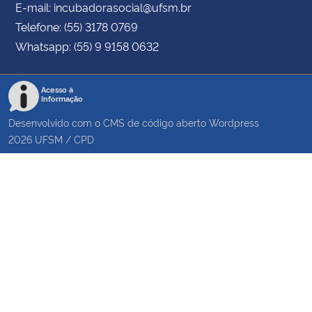
E-mail: incubadorasocial@ufsm.br
Telefone: (55) 3178 0769
Whatsapp: (55) 9 9158 0632
Acesso à
Informação
Desenvolvido com o CMS de código aberto
Wordpress
2026
UFSM
/
CPD