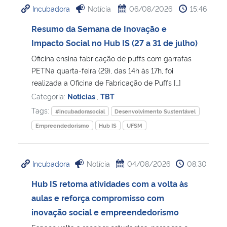
Incubadora
Notícia
06/08/2026
15:46
Ministério da Cidadania
Resumo da Semana de Inovação e
Ministério da Saúde
Impacto Social no Hub IS (27 a 31 de julho)
Oficina ensina fabricação de puffs com garrafas
Ministério de Minas e Energia
PETNa quarta-feira (29), das 14h às 17h, foi
realizada a Oficina de Fabricação de Puffs […]
Ministério da Ciência, Tecnologia, Inovações e Comunicações
Categoria:
Notícias
,
TBT
Tags:
#incubadorasocial
Desenvolvimento Sustentável
Ministério do Meio Ambiente
Empreendedorismo
Hub IS
UFSM
Ministério do Turismo
Incubadora
Notícia
04/08/2026
08:30
Ministério do Desenvolvimento Regional
Hub IS retoma atividades com a volta às
aulas e reforça compromisso com
Controladoria-Geral da União
inovação social e empreendedorismo
Ministério da Mulher, da Família e dos Direitos Humanos