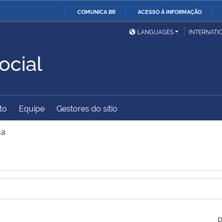
COMUNICA BR
ACESSO À INFORMAÇÃO
Ministério da Defesa
Ministério das Relações
Mini
IR
LANGUAGES
INTERNATI
Exteriores
PARA
ocial
O
Ministério da Cidadania
Ministério da Saúde
Mini
CONTEÚDO
to
Equipe
Gestores do sítio
Ministério do
Controladoria-Geral da
Mini
Desenvolvimento Regional
União
Famí
ca
Hum
Advocacia-Geral da União
Banco Central do Brasil
Plan
P