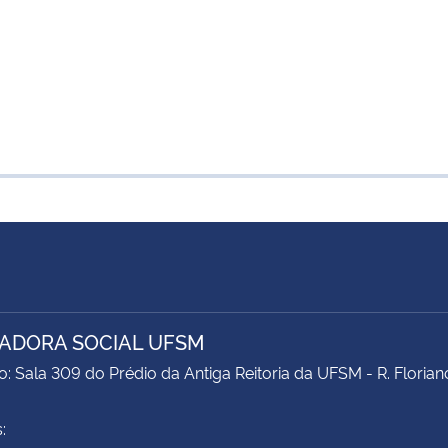
ADORA SOCIAL UFSM
: Sala 309 do Prédio da Antiga Reitoria da UFSM - R. Floriano
: