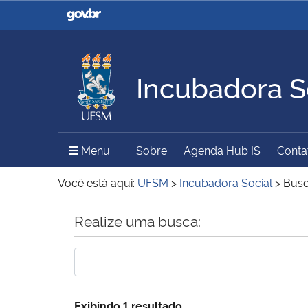
Casa Civil
Ministério da Justiça e
Segurança Pública
Incubadora S
Ministério da Agricultura,
Ministério da Educação
Pecuária e Abastecimento
Menu Principal do Sítio
Menu
Sobre
Agenda Hub IS
Conta
Ministério do Meio Ambiente
Ministério do Turismo
Você está aqui:
UFSM
>
Incubadora Social
>
Bus
Início do conteúdo
Realize uma busca:
Secretaria de Governo
Gabinete de Segurança
Institucional
Exibindo 1 resultado