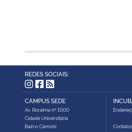
REDES SOCIAIS:
Instagram
Facebook
RSS
CAMPUS SEDE
INCUB
Av. Roraima nº 1000
Endereço
Cidade Universitária
Bairro Camobi
Contatos