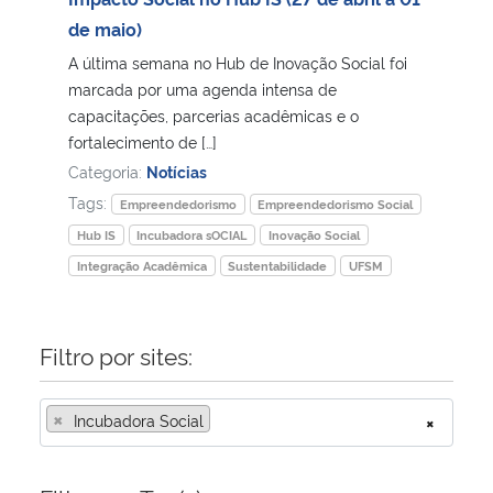
de maio)
Secretaria-Geral
A última semana no Hub de Inovação Social foi
marcada por uma agenda intensa de
Secretaria de Governo
capacitações, parcerias acadêmicas e o
fortalecimento de […]
Gabinete de Segurança Institucional
Categoria:
Notícias
Tags:
Empreendedorismo
Empreendedorismo Social
Advocacia-Geral da União
Hub IS
Incubadora sOCIAL
Inovação Social
Integração Acadêmica
Sustentabilidade
UFSM
Banco Central do Brasil
Planalto
Filtro por sites:
×
Incubadora Social
×