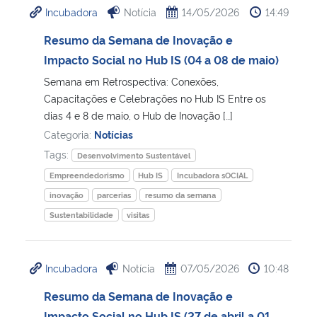
Incubadora
Notícia
14/05/2026
14:49
Ministério da Cidadania
Resumo da Semana de Inovação e
Ministério da Saúde
Impacto Social no Hub IS (04 a 08 de maio)
Semana em Retrospectiva: Conexões,
Ministério de Minas e Energia
Capacitações e Celebrações no Hub IS Entre os
dias 4 e 8 de maio, o Hub de Inovação […]
Ministério da Ciência, Tecnologia, Inovações e Comunicações
Categoria:
Notícias
Tags:
Desenvolvimento Sustentável
Ministério do Meio Ambiente
Empreendedorismo
Hub IS
Incubadora sOCIAL
inovação
parcerias
resumo da semana
Ministério do Turismo
Sustentabilidade
visitas
Ministério do Desenvolvimento Regional
Incubadora
Notícia
07/05/2026
10:48
Controladoria-Geral da União
Resumo da Semana de Inovação e
Ministério da Mulher, da Família e dos Direitos Humanos
Impacto Social no Hub IS (27 de abril a 01