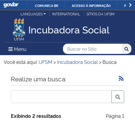
COMUNICA BR
ACESSO À INFORMAÇÃO
PARTI
Casa Civil
LANGUAGES
INTERNATIONAL
SÍTIOS DA UFSM
IR
PARA
Incubadora Social
Ministério da Justiça e Segurança Pública
O
CONTEÚDO
Ministério da Defesa
Buscar no no Sítio
Busca
Busca:
Menu Principal do Sítio
Menu
Busc
Ministério das Relações Exteriores
Você está aqui:
UFSM
>
Incubadora Social
>
Busca
Ministério da Economia
Início do conteúdo
Realize uma busca:
Ministério da Infraestrutura
Ministério da Agricultura, Pecuária e Abastecimento
Exibindo 2 resultados
Página 1
Ministério da Educação