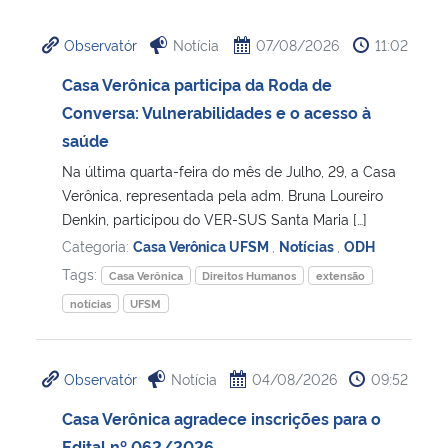
Ministério da Cidadania
Observatór
Notícia
07/08/2026
11:02
Ministério da Saúde
Casa Verônica participa da Roda de
Conversa: Vulnerabilidades e o acesso à
Ministério de Minas e Energia
saúde
Na última quarta-feira do mês de Julho, 29, a Casa
Ministério da Ciência, Tecnologia, Inovações e Comunicações
Verônica, representada pela adm. Bruna Loureiro
Denkin, participou do VER-SUS Santa Maria […]
Ministério do Meio Ambiente
Categoria:
Casa Verônica UFSM
,
Notícias
,
ODH
Tags:
Casa Verônica
Direitos Humanos
extensão
Ministério do Turismo
notícias
UFSM
Ministério do Desenvolvimento Regional
Observatór
Notícia
04/08/2026
09:52
Controladoria-Geral da União
Casa Verônica agradece inscrições para o
Ministério da Mulher, da Família e dos Direitos Humanos
Edital nº 062/2026