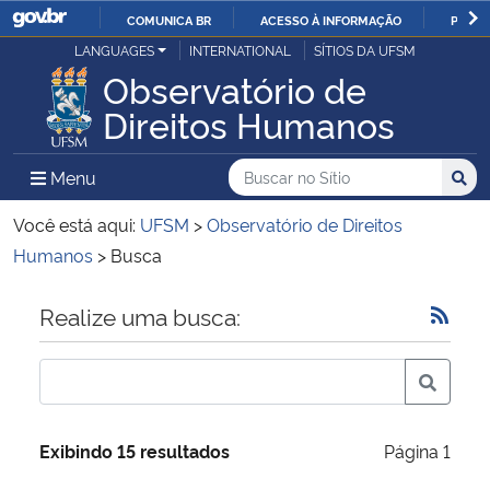
COMUNICA BR
ACESSO À INFORMAÇÃO
PARTI
Casa Civil
LANGUAGES
INTERNATIONAL
SÍTIOS DA UFSM
IR
Observatório de
PARA
Ministério da Justiça e Segurança Pública
Direitos Humanos
O
CONTEÚDO
Ministério da Defesa
Buscar no no Sítio
Busca
Busca:
Menu Principal do Sítio
Menu
Busc
Ministério das Relações Exteriores
Você está aqui:
UFSM
>
Observatório de Direitos
Humanos
>
Busca
Ministério da Economia
Início do conteúdo
Realize uma busca:
Ministério da Infraestrutura
Ministério da Agricultura, Pecuária e Abastecimento
Exibindo 15 resultados
Página 1
Ministério da Educação