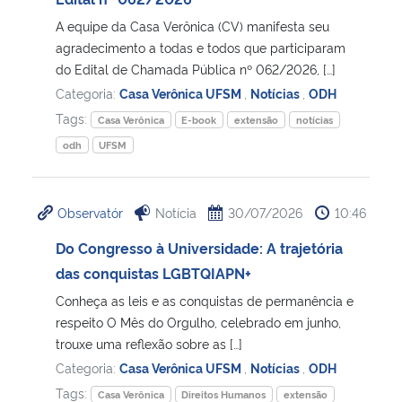
A equipe da Casa Verônica (CV) manifesta seu
Secretaria-Geral
agradecimento a todas e todos que participaram
do Edital de Chamada Pública nº 062/2026, […]
Secretaria de Governo
Categoria:
Casa Verônica UFSM
,
Notícias
,
ODH
Tags:
Casa Verônica
E-book
extensão
notícias
Gabinete de Segurança Institucional
odh
UFSM
Advocacia-Geral da União
Observatór
Notícia
30/07/2026
10:46
Banco Central do Brasil
Do Congresso à Universidade: A trajetória
das conquistas LGBTQIAPN+
Planalto
Conheça as leis e as conquistas de permanência e
respeito O Mês do Orgulho, celebrado em junho,
trouxe uma reflexão sobre as […]
Categoria:
Casa Verônica UFSM
,
Notícias
,
ODH
Tags:
Casa Verônica
Direitos Humanos
extensão