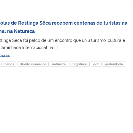
las de Restinga Sêca recebem centenas de turistas na
nal na Natureza
tinga Sêca foi palco de um encontro que uniu turismo, cultura e
Caminhada Internacional na […]
ícias
s Humanos
direitoshumanos
natureza
negritude
odh
quilombola