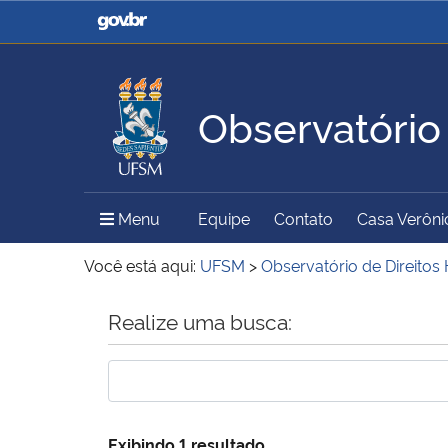
Casa Civil
Ministério da Justiça e
Segurança Pública
Observatório
Ministério da Agricultura,
Ministério da Educação
Pecuária e Abastecimento
Menu Principal do Sítio
Menu
Equipe
Contato
Casa Verôni
Ministério do Meio Ambiente
Ministério do Turismo
Você está aqui:
UFSM
>
Observatório de Direito
Início do conteúdo
Realize uma busca:
Secretaria de Governo
Gabinete de Segurança
Institucional
Exibindo 1 resultado