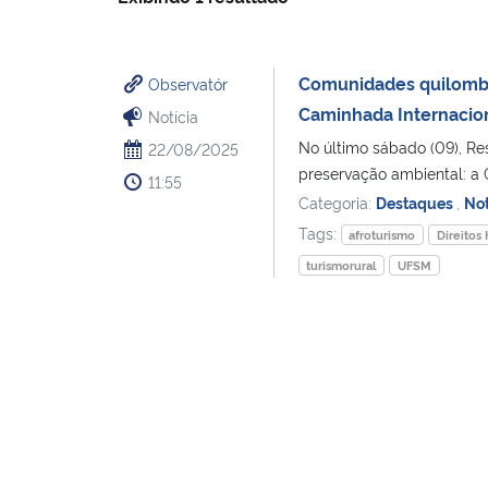
Comunidades quilombo
Observatór
Caminhada Internacio
Notícia
No último sábado (09), Res
22/08/2025
preservação ambiental: a 
11:55
Categoria:
Destaques
,
Not
Tags:
afroturismo
Direito
turismorural
UFSM