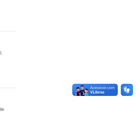
l,
de