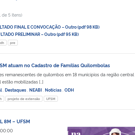
 de 5 itens)
TADO FINAL E CONVOCAÇÃO – Outro (pdf 98 KB)
TADO PRELIMINAR – Outro (pdf 95 KB)
dh
pre
M atuam no Cadastro de Famílias Quilombolas
es remanescentes de quilombos em 18 municípios da região central
 estão mobilizadas […]
al
,
Destaques
,
NEABI
,
Notícias
,
ODH
h
projeto de extensão
UFSM
 8M – UFSM
PROGRAMAÇÃO GERAL 8M – UFS
 00:00