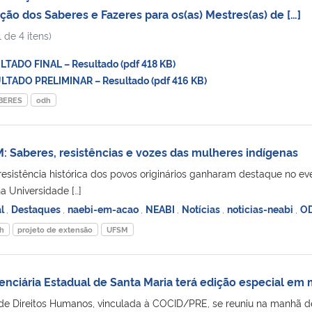
ação dos Saberes e Fazeres para os(as) Mestres(as) de […]
 de 4 itens)
ADO FINAL – Resultado (pdf 418 KB)
TADO PRELIMINAR – Resultado (pdf 416 KB)
BERES
odh
: Saberes, resistências e vozes das mulheres indígenas
 resistência histórica dos povos originários ganharam destaque no ev
a Universidade […]
al
,
Destaques
,
naebi-em-acao
,
NEABI
,
Notícias
,
noticias-neabi
,
O
h
projeto de extensão
UFSM
tenciária Estadual de Santa Maria terá edição especial em 
 de Direitos Humanos, vinculada à COCID/PRE, se reuniu na manhã d