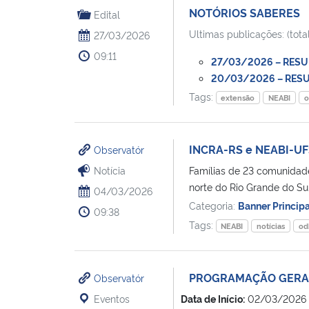
NOTÓRIOS SABERES
Edital
Ultimas publicações: (total
27/03/2026
09:11
27/03/2026 – RESUL
20/03/2026 – RESUL
Tags:
extensão
NEABI
o
INCRA-RS e NEABI-UFS
Observatór
Notícia
Famílias de 23 comunidad
norte do Rio Grande do Sul
04/03/2026
Categoria:
Banner Princip
09:38
Tags:
NEABI
notícias
od
PROGRAMAÇÃO GERAL
Observatór
Eventos
Data de Início:
02/03/2026