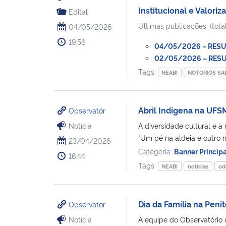
Institucional e Valoriz
Edital
Ultimas publicações: (total
04/05/2026
19:56
04/05/2026 – RESULT
02/05/2026 – RESUL
Tags:
NEABI
NOTORIOS SA
Abril Indígena na UFSM
Observatór
Notícia
A diversidade cultural e a
“Um pé na aldeia e outro n
23/04/2026
Categoria:
Banner Princip
16:44
Tags:
NEABI
notícias
od
Dia da Família na Peni
Observatór
Notícia
A equipe do Observatório