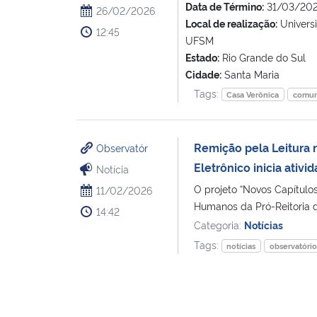
Data de Término:
31/03/202
26/02/2026
Local de realização:
Universi
12:45
UFSM
Estado:
Rio Grande do Sul
Cidade:
Santa Maria
Tags:
Casa Verônica
comun
Remição pela Leitura
Observatór
Eletrônico inicia ativi
Notícia
O projeto “Novos Capítulos
11/02/2026
Humanos da Pró-Reitoria d
14:42
Categoria:
Notícias
Tags:
notícias
observatóri