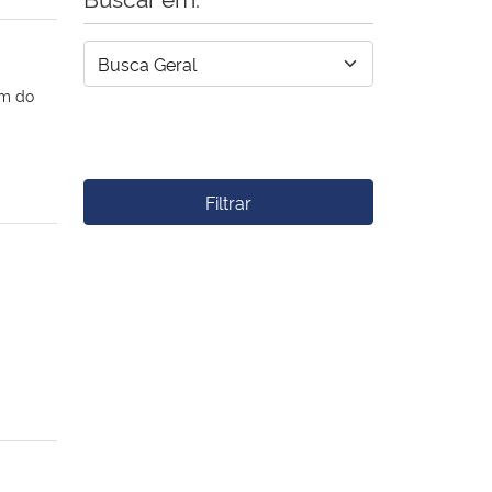
am do
Filtrar