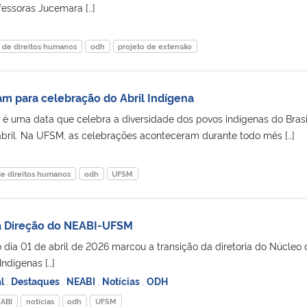
ofessoras Jucemara […]
o de direitos humanos
odh
projeto de extensão
m para celebração do Abril Indígena
 é uma data que celebra a diversidade dos povos indígenas do Brasi
abril. Na UFSM, as celebrações aconteceram durante todo mês […]
de direitos humanos
odh
UFSM
a Direção do NEABI-UFSM
 dia 01 de abril de 2026 marcou a transição da diretoria do Núcleo 
Indígenas […]
al
,
Destaques
,
NEABI
,
Notícias
,
ODH
ABI
notícias
odh
UFSM