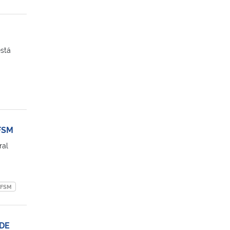
stá
UFSM
ral
FSM
 DE