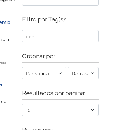
Filtro por Tag(s):
rêmio
ou um
Ordenar por:
FSM
a
Resultados por página:
o do
Buscar em: