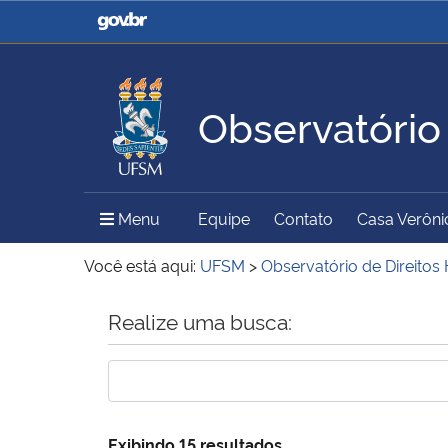
Casa Civil
Ministério da Justiça e
Segurança Pública
Observatório
Ministério da Agricultura,
Ministério da Educação
Pecuária e Abastecimento
Menu Principal do Sítio
Menu
Equipe
Contato
Casa Verôni
Ministério do Meio Ambiente
Ministério do Turismo
Você está aqui:
UFSM
>
Observatório de Direito
Início do conteúdo
Realize uma busca:
Secretaria de Governo
Gabinete de Segurança
Institucional
Exibindo 15 resultados