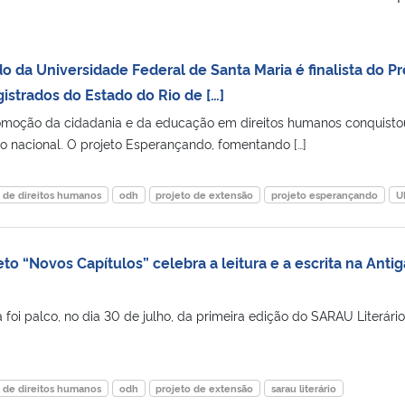
o da Universidade Federal de Santa Maria é finalista do P
istrados do Estado do Rio de […]
moção da cidadania e da educação em direitos humanos conquist
 nacional. O projeto Esperançando, fomentando […]
o de direitos humanos
odh
projeto de extensão
projeto esperançando
U
to “Novos Capítulos” celebra a leitura e a escrita na Antig
a foi palco, no dia 30 de julho, da primeira edição do SARAU Literári
]
o de direitos humanos
odh
projeto de extensão
sarau literário