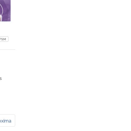
FSM
s
óxima