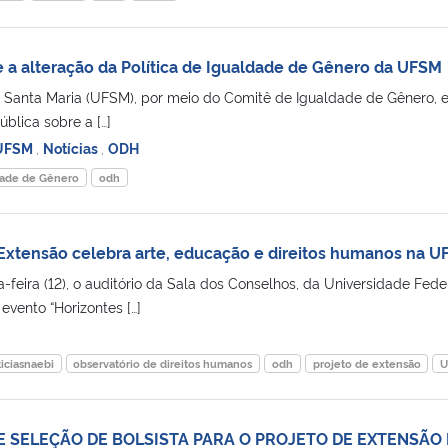
e a alteração da Política de Igualdade de Gênero da UFSM
 Santa Maria (UFSM), por meio do Comitê de Igualdade de Gênero, e
blica sobre a […]
 UFSM
,
Notícias
,
ODH
dade de Gênero
odh
Extensão celebra arte, educação e direitos humanos na 
feira (12), o auditório da Sala dos Conselhos, da Universidade Fede
evento “Horizontes […]
iciasnaebi
observatório de direitos humanos
odh
projeto de extensão
U
E SELEÇÃO DE BOLSISTA PARA O PROJETO DE EXTENSÃO