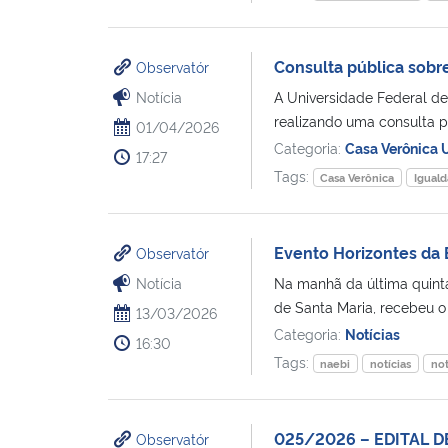
Consulta pública sobr
Observatór
Notícia
A Universidade Federal de
realizando uma consulta pú
01/04/2026
Categoria:
Casa Verônica
17:27
Tags:
Casa Verônica
Igual
Evento Horizontes da 
Observatór
Notícia
Na manhã da última quinta-
de Santa Maria, recebeu o 
13/03/2026
Categoria:
Notícias
16:30
Tags:
naebi
notícias
not
025/2026 – EDITAL D
Observatór