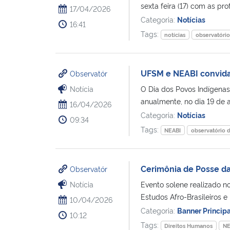
sexta feira (17) com as pr
17/04/2026
Categoria:
Notícias
16:41
Tags:
notícias
observatóri
UFSM e NEABI convida
Observatór
Notícia
O Dia dos Povos Indígenas
anualmente, no dia 19 de 
16/04/2026
Categoria:
Notícias
09:34
Tags:
NEABI
observatório 
Cerimônia de Posse d
Observatór
Notícia
Evento solene realizado no
Estudos Afro-Brasileiros e 
10/04/2026
Categoria:
Banner Princip
10:12
Tags:
Direitos Humanos
NE