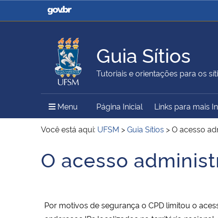
Casa Civil
Ministério da Justiça e
Segurança Pública
Guia Sítios
Ministério da Agricultura,
Ministério da Educação
Tutoriais e orientações para os síti
Pecuária e Abastecimento
Menu Principal do Sítio
Menu
Página Inicial
Links para mais 
Ministério do Meio Ambiente
Ministério do Turismo
Você está aqui:
UFSM
>
Guia Sítios
>
O acesso adm
O acesso administr
Início do conteúdo
Secretaria de Governo
Gabinete de Segurança
Institucional
Por motivos de segurança o CPD limitou o acesso 