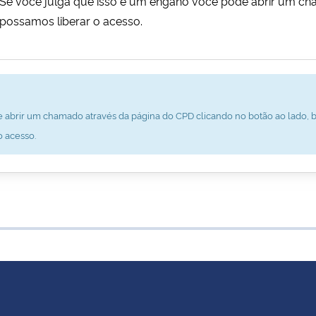
al. Se você julga que isso é um engano você pode abrir um c
possamos liberar o acesso.
 abrir um chamado através da página do CPD clicando no botão ao lado, b
o acesso.