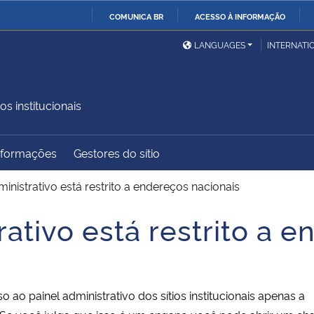
COMUNICA BR
ACESSO À INFORMAÇÃO
Ministério da Defesa
Ministério das Relações
Mini
IR
LANGUAGES
INTERNATI
Exteriores
PARA
O
Ministério da Cidadania
Ministério da Saúde
Mini
CONTEÚDO
os institucionais
Informações
Gestores do sítio
Ministério do
Controladoria-Geral da
Mini
Desenvolvimento Regional
União
Famí
inistrativo está restrito a endereços nacionais
Hum
ativo está restrito a 
Advocacia-Geral da União
Banco Central do Brasil
Plan
ao painel administrativo dos sítios institucionais apenas a