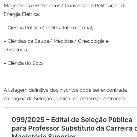
Magnéticos e Eletrônicos/ Conversão e Retificação da
Energia Elétrica;
Secretaria-Geral
– Ciência Política/ Política Internacional;
Secretaria de Governo
– Ciências da Saúde/ Medicina/ Ginecologia e
Gabinete de Segurança Institucional
obstetrícia;
– Ciência do Solo.
Advocacia-Geral da União
Banco Central do Brasil
A listagem definitiva dos inscritos pode ser encontrada
Planalto
na página da Seleção Pública, no endereço eletrônico: