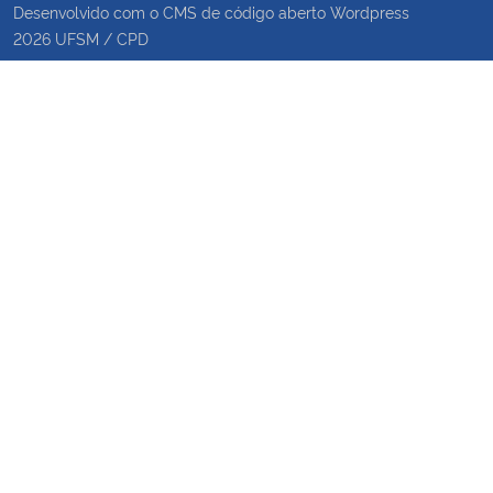
Desenvolvido com o CMS de código aberto
Wordpress
2026
UFSM
/
CPD