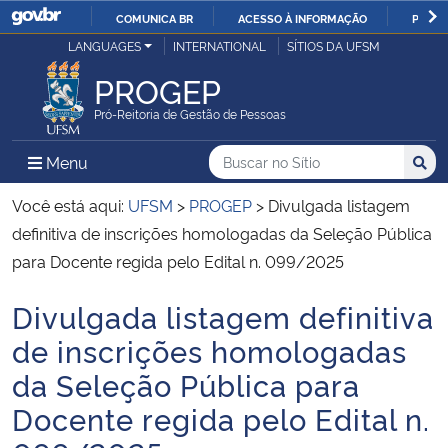
COMUNICA BR
ACESSO À INFORMAÇÃO
PARTI
Casa Civil
LANGUAGES
INTERNATIONAL
SÍTIOS DA UFSM
IR
PARA
PROGEP
Ministério da Justiça e Segurança Pública
O
Pró-Reitoria de Gestão de Pessoas
CONTEÚDO
Ministério da Defesa
Buscar no no Sítio
Busca
Busca:
Menu Principal do Sítio
Menu
Busc
Ministério das Relações Exteriores
Você está aqui:
UFSM
>
PROGEP
>
Divulgada listagem
definitiva de inscrições homologadas da Seleção Pública
Ministério da Economia
para Docente regida pelo Edital n. 099/2025
Divulgada listagem definitiva
Ministério da Infraestrutura
Início do conteúdo
de inscrições homologadas
Ministério da Agricultura, Pecuária e Abastecimento
da Seleção Pública para
Docente regida pelo Edital n.
Ministério da Educação