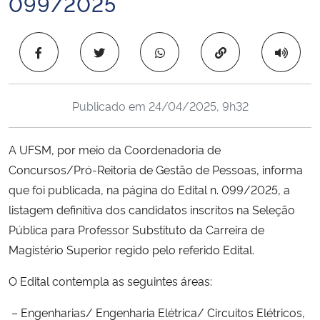
099/2025
Ministério da Cidadania
Copiar para área 
Ministério da Saúde
Ministério de Minas e Energia
Publicado em
24/04/2025, 9h32
Ministério da Ciência, Tecnologia, Inovações e Comunicações
A UFSM, por meio da Coordenadoria de
Ministério do Meio Ambiente
Concursos/Pró-Reitoria de Gestão de Pessoas, informa
que foi publicada, na página do Edital n. 099/2025, a
Ministério do Turismo
listagem definitiva dos candidatos inscritos na Seleção
Pública para Professor Substituto da Carreira de
Ministério do Desenvolvimento Regional
Magistério Superior regido pelo referido Edital.
Controladoria-Geral da União
O Edital contempla as seguintes áreas:
– Engenharias/ Engenharia Elétrica/ Circuitos Elétricos,
Ministério da Mulher, da Família e dos Direitos Humanos