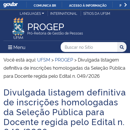
COMUNICA BR
ACESSO À INFORMAÇÃO
PARTI
Casa Civil
LANGUAGES
INTERNATIONAL
SÍTIOS DA UFSM
IR
PARA
PROGEP
Ministério da Justiça e Segurança Pública
O
Pró-Reitoria de Gestão de Pessoas
CONTEÚDO
Ministério da Defesa
Buscar no no Sítio
Busca
Busca:
Menu Principal do Sítio
Menu
Busc
Ministério das Relações Exteriores
Você está aqui:
UFSM
>
PROGEP
>
Divulgada listagem
definitiva de inscrições homologadas da Seleção Pública
Ministério da Economia
para Docente regida pelo Edital n. 049/2026
Divulgada listagem definitiva
Ministério da Infraestrutura
Início do conteúdo
de inscrições homologadas
Ministério da Agricultura, Pecuária e Abastecimento
da Seleção Pública para
Docente regida pelo Edital n.
Ministério da Educação