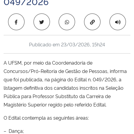
049/2026
Ministério da Cidadania
Copiar para área 
Ministério da Saúde
Ministério de Minas e Energia
Publicado em
23/03/2026, 15h24
Ministério da Ciência, Tecnologia, Inovações e Comunicações
A UFSM, por meio da Coordenadoria de
Ministério do Meio Ambiente
Concursos/Pró-Reitoria de Gestão de Pessoas, informa
que foi publicada, na página do Edital n. 049/2026, a
Ministério do Turismo
listagem definitiva dos candidatos inscritos na Seleção
Pública para Professor Substituto da Carreira de
Ministério do Desenvolvimento Regional
Magistério Superior regido pelo referido Edital.
Controladoria-Geral da União
O Edital contempla as seguintes áreas:
– Dança;
Ministério da Mulher, da Família e dos Direitos Humanos