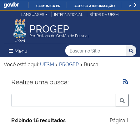
COMUNICA BR
ACESSO À INFORMAÇÃO
PARTI
Casa Civil
LANGUAGES
INTERNATIONAL
SÍTIOS DA UFSM
IR
PARA
PROGEP
Ministério da Justiça e Segurança Pública
O
Pró-Reitoria de Gestão de Pessoas
CONTEÚDO
Ministério da Defesa
Buscar no no Sítio
Busca
Busca:
Menu Principal do Sítio
Menu
Busc
Ministério das Relações Exteriores
Você está aqui:
UFSM
>
PROGEP
>
Busca
Ministério da Economia
Início do conteúdo
Realize uma busca:
Ministério da Infraestrutura
Ministério da Agricultura, Pecuária e Abastecimento
Exibindo 15 resultados
Página 1
Ministério da Educação