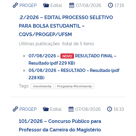
PROGEP
Edital
07/08/2026
17:19
Ministério da Cidadania
.2/2026 – EDITAL PROCESSO SELETIVO
Ministério da Saúde
PARA BOLSA ESTUDANTIL –
CQVS/PROGEP/UFSM
Ministério de Minas e Energia
Ultimas publicações: (total de 5 itens)
Ministério da Ciência, Tecnologia, Inovações e Comunicações
07/08/2026 –
RESULTADO FINAL –
NOVO
Resultado (pdf 229 KB)
Ministério do Meio Ambiente
05/08/2026 – RESULTADO – Resultado (pdf
228 KB)
Tags:
Ministério do Turismo
movimenta
Programa Movimenta
Ministério do Desenvolvimento Regional
PROGEP
Edital
07/08/2026
16:33
Controladoria-Geral da União
101/2026 – Concurso Público para
Professor da Carreira do Magistério
Ministério da Mulher, da Família e dos Direitos Humanos