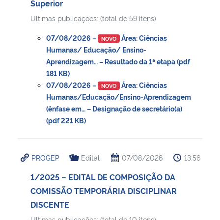
Superior
Ultimas publicações: (total de 59 itens)
Secretaria-Geral
07/08/2026 –
Área: Ciências
NOVO
Secretaria de Governo
Humanas/ Educação/ Ensino-
Aprendizagem… – Resultado da 1ª etapa (pdf
181 KB)
Gabinete de Segurança Institucional
07/08/2026 –
Área: Ciências
NOVO
Humanas/Educação/Ensino-Aprendizagem
Advocacia-Geral da União
(ênfase em… – Designação de secretário(a)
(pdf 221 KB)
Banco Central do Brasil
Planalto
PROGEP
Edital
07/08/2026
13:56
1/2025 – EDITAL DE COMPOSIÇÃO DA
COMISSÃO TEMPORÁRIA DISCIPLINAR
DISCENTE
Ultimas publicações: (total de 10 itens)