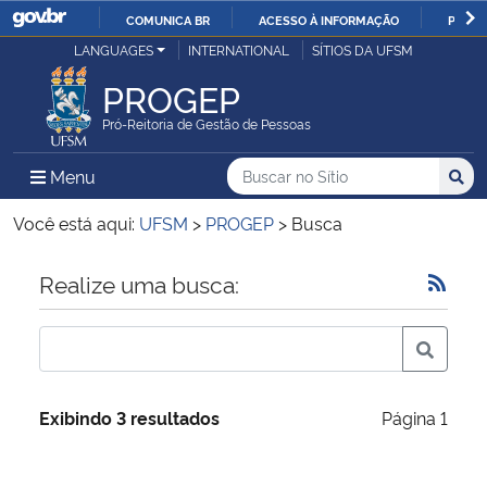
COMUNICA BR
ACESSO À INFORMAÇÃO
PARTI
Casa Civil
LANGUAGES
INTERNATIONAL
SÍTIOS DA UFSM
IR
PARA
PROGEP
Ministério da Justiça e Segurança Pública
O
Pró-Reitoria de Gestão de Pessoas
CONTEÚDO
Ministério da Defesa
Buscar no no Sítio
Busca
Busca:
Menu Principal do Sítio
Menu
Busc
Ministério das Relações Exteriores
Você está aqui:
UFSM
>
PROGEP
>
Busca
Ministério da Economia
Início do conteúdo
Realize uma busca:
Ministério da Infraestrutura
Ministério da Agricultura, Pecuária e Abastecimento
Exibindo 3 resultados
Página 1
Ministério da Educação