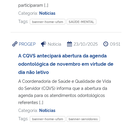
participaram […]
Categoria:
Notícias
Secretaria-Geral
Tags:
banner-home-ufsm
SAÚDE-MENTAL
Secretaria de Governo
PROGEP
Notícia
23/10/2025
09:51
Gabinete de Segurança Institucional
A CQVS antecipará abertura da agenda
Advocacia-Geral da União
odontológica de novembro em virtude de
dia não letivo
Banco Central do Brasil
A Coordenadoria de Saúde e Qualidade de Vida
do Servidor (CQVS) informa que a abertura da
Planalto
agenda para os atendimentos odontológicos
referentes […]
Categoria:
Notícias
Tags:
banner-home-ufsm
banner-servidores