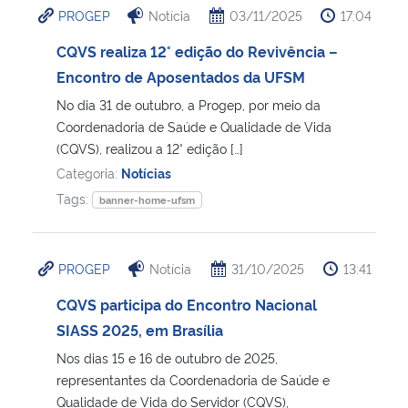
PROGEP
Notícia
03/11/2025
17:04
Ministério da Cidadania
CQVS realiza 12° edição do Revivência –
Ministério da Saúde
Encontro de Aposentados da UFSM
No dia 31 de outubro, a Progep, por meio da
Ministério de Minas e Energia
Coordenadoria de Saúde e Qualidade de Vida
(CQVS), realizou a 12° edição […]
Ministério da Ciência, Tecnologia, Inovações e Comunicações
Categoria:
Notícias
Tags:
banner-home-ufsm
Ministério do Meio Ambiente
Ministério do Turismo
PROGEP
Notícia
31/10/2025
13:41
CQVS participa do Encontro Nacional
Ministério do Desenvolvimento Regional
SIASS 2025, em Brasília
Controladoria-Geral da União
Nos dias 15 e 16 de outubro de 2025,
representantes da Coordenadoria de Saúde e
Qualidade de Vida do Servidor (CQVS),
Ministério da Mulher, da Família e dos Direitos Humanos