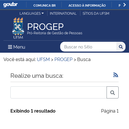
COMUNICA BR
ACESSO À INFORMAÇÃO
PARTI
Casa Civil
LANGUAGES
INTERNATIONAL
SÍTIOS DA UFSM
IR
PARA
PROGEP
Ministério da Justiça e Segurança Pública
O
Pró-Reitoria de Gestão de Pessoas
CONTEÚDO
Ministério da Defesa
Buscar no no Sítio
Busca
Busca:
Menu Principal do Sítio
Menu
Busc
Ministério das Relações Exteriores
Você está aqui:
UFSM
>
PROGEP
>
Busca
Ministério da Economia
Início do conteúdo
Realize uma busca:
Ministério da Infraestrutura
Ministério da Agricultura, Pecuária e Abastecimento
Exibindo 1 resultado
Página 1
Ministério da Educação