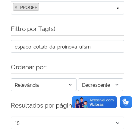
×
PROGEP
×
Secretaria-Geral
Filtro por Tag(s):
Secretaria de Governo
Gabinete de Segurança Institucional
Advocacia-Geral da União
Ordenar por:
Banco Central do Brasil
Planalto
Resultados por página: