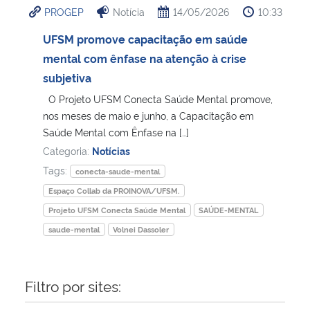
PROGEP
Notícia
14/05/2026
10:33
Ministério da Cidadania
UFSM promove capacitação em saúde
Ministério da Saúde
mental com ênfase na atenção à crise
subjetiva
Ministério de Minas e Energia
O Projeto UFSM Conecta Saúde Mental promove,
nos meses de maio e junho, a Capacitação em
Ministério da Ciência, Tecnologia, Inovações e Comunicações
Saúde Mental com Ênfase na […]
Categoria:
Notícias
Ministério do Meio Ambiente
Tags:
conecta-saude-mental
Espaço Collab da PROINOVA/UFSM.
Ministério do Turismo
Projeto UFSM Conecta Saúde Mental
SAÚDE-MENTAL
saude-mental
Volnei Dassoler
Ministério do Desenvolvimento Regional
Controladoria-Geral da União
Filtro por sites:
Ministério da Mulher, da Família e dos Direitos Humanos