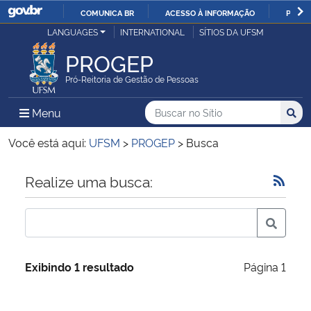
COMUNICA BR
ACESSO À INFORMAÇÃO
PARTI
Casa Civil
LANGUAGES
INTERNATIONAL
SÍTIOS DA UFSM
IR
PARA
PROGEP
Ministério da Justiça e Segurança Pública
O
Pró-Reitoria de Gestão de Pessoas
CONTEÚDO
Ministério da Defesa
Buscar no no Sítio
Busca
Busca:
Menu Principal do Sítio
Menu
Busc
Ministério das Relações Exteriores
Você está aqui:
UFSM
>
PROGEP
>
Busca
Ministério da Economia
Início do conteúdo
Realize uma busca:
Ministério da Infraestrutura
Ministério da Agricultura, Pecuária e Abastecimento
Exibindo 1 resultado
Página 1
Ministério da Educação