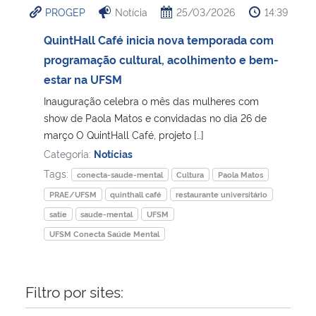
PROGEP
Notícia
25/03/2026
14:39
Ministério da Cidadania
QuintHall Café inicia nova temporada com
Ministério da Saúde
programação cultural, acolhimento e bem-
estar na UFSM
Ministério de Minas e Energia
Inauguração celebra o mês das mulheres com
show de Paola Matos e convidadas no dia 26 de
Ministério da Ciência, Tecnologia, Inovações e Comunicações
março O QuintHall Café, projeto […]
Categoria:
Notícias
Ministério do Meio Ambiente
Tags:
conecta-saude-mental
Cultura
Paola Matos
PRAE/UFSM
quinthall café
restaurante universitário
Ministério do Turismo
satie
saude-mental
UFSM
UFSM Conecta Saúde Mental
Ministério do Desenvolvimento Regional
Controladoria-Geral da União
Filtro por sites:
Ministério da Mulher, da Família e dos Direitos Humanos