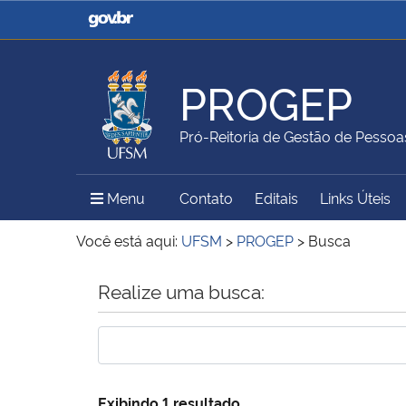
Casa Civil
Ministério da Justiça e
Segurança Pública
PROGEP
Ministério da Agricultura,
Ministério da Educação
Pró-Reitoria de Gestão de Pessoa
Pecuária e Abastecimento
Menu Principal do Sítio
Menu
Contato
Editais
Links Úteis
Ministério do Meio Ambiente
Ministério do Turismo
Você está aqui:
UFSM
>
PROGEP
>
Busca
Início do conteúdo
Realize uma busca:
Secretaria de Governo
Gabinete de Segurança
Institucional
Exibindo 1 resultado