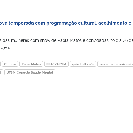
 nova temporada com programação cultural, acolhimento e
s das mulheres com show de Paola Matos e convidadas no dia 26 d
ojeto […]
Cultura
Paola Matos
PRAE/UFSM
quinthall café
restaurante universit
M
UFSM Conecta Saúde Mental