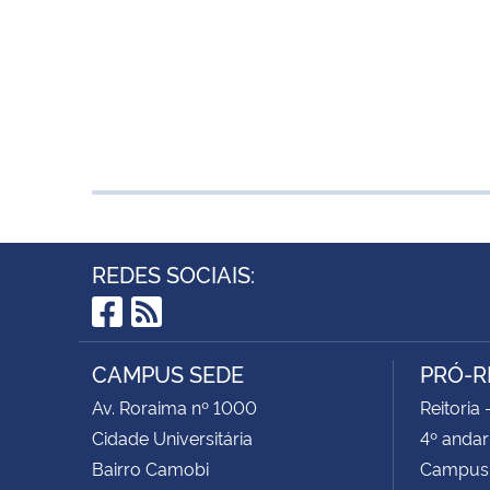
REDES SOCIAIS:
Facebook
RSS
CAMPUS SEDE
PRÓ-R
Av. Roraima nº 1000
Reitoria 
Cidade Universitária
4º andar
Bairro Camobi
Campus