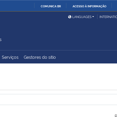
COMUNICA BR
ACESSO À INFORMAÇÃO
Ministério da Defesa
Ministério das Relações
Mini
IR
LANGUAGES
INTERNATI
Exteriores
PARA
O
Ministério da Cidadania
Ministério da Saúde
Mini
CONTEÚDO
s
Serviços
Gestores do sítio
Ministério do
Controladoria-Geral da
Mini
Desenvolvimento Regional
União
Famí
Hum
Advocacia-Geral da União
Banco Central do Brasil
Plan
P