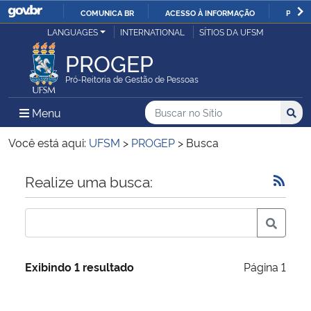
COMUNICA BR
ACESSO À INFORMAÇÃO
PARTI
Casa Civil
LANGUAGES
INTERNATIONAL
SÍTIOS DA UFSM
IR
PARA
PROGEP
Ministério da Justiça e Segurança Pública
O
Pró-Reitoria de Gestão de Pessoas
CONTEÚDO
Ministério da Defesa
Buscar no no Sítio
Busca
Busca:
Menu Principal do Sítio
Menu
Busc
Ministério das Relações Exteriores
Você está aqui:
UFSM
>
PROGEP
>
Busca
Ministério da Economia
Início do conteúdo
Realize uma busca:
Ministério da Infraestrutura
Ministério da Agricultura, Pecuária e Abastecimento
Exibindo 1 resultado
Página 1
Ministério da Educação