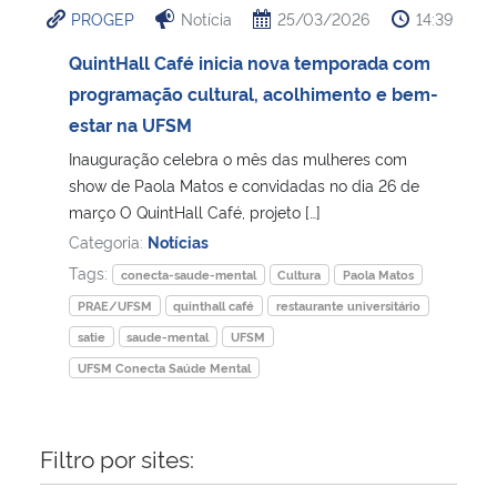
PROGEP
Notícia
25/03/2026
14:39
Ministério da Cidadania
QuintHall Café inicia nova temporada com
Ministério da Saúde
programação cultural, acolhimento e bem-
estar na UFSM
Ministério de Minas e Energia
Inauguração celebra o mês das mulheres com
show de Paola Matos e convidadas no dia 26 de
Ministério da Ciência, Tecnologia, Inovações e Comunicações
março O QuintHall Café, projeto […]
Categoria:
Notícias
Ministério do Meio Ambiente
Tags:
conecta-saude-mental
Cultura
Paola Matos
PRAE/UFSM
quinthall café
restaurante universitário
Ministério do Turismo
satie
saude-mental
UFSM
UFSM Conecta Saúde Mental
Ministério do Desenvolvimento Regional
Controladoria-Geral da União
Filtro por sites:
Ministério da Mulher, da Família e dos Direitos Humanos