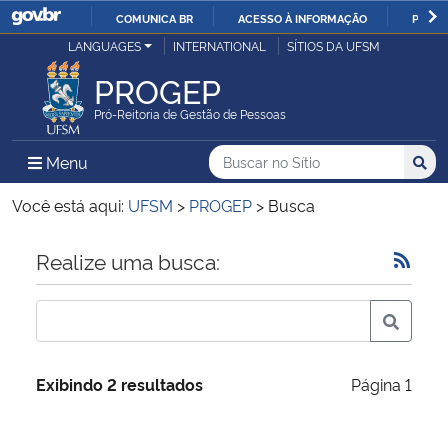
COMUNICA BR
ACESSO À INFORMAÇÃO
PARTI
Casa Civil
LANGUAGES
INTERNATIONAL
SÍTIOS DA UFSM
IR
PARA
PROGEP
Ministério da Justiça e Segurança Pública
O
Pró-Reitoria de Gestão de Pessoas
CONTEÚDO
Ministério da Defesa
Buscar no no Sítio
Busca
Busca:
Menu Principal do Sítio
Menu
Busc
Ministério das Relações Exteriores
Você está aqui:
UFSM
>
PROGEP
>
Busca
Ministério da Economia
Início do conteúdo
Realize uma busca:
Ministério da Infraestrutura
Ministério da Agricultura, Pecuária e Abastecimento
Exibindo 2 resultados
Página 1
Ministério da Educação