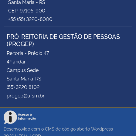
Santa Maria - RS
CEP: 97105-900
+55 (55) 3220-8000
PRÓ-REITORIA DE GESTÃO DE PESSOAS
(PROGEP)
Reitoria - Prédio 47
4º andar
Campus Sede
Santa Maria-RS
(55) 3220 8102
progep@ufsm.br
Acesso à
Informação
Desenvolvido com o CMS de código aberto
Wordpress
2026
UFSM
/
CPD