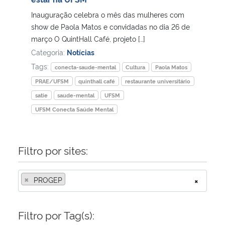
Inauguração celebra o mês das mulheres com
Secretaria-Geral
show de Paola Matos e convidadas no dia 26 de
março O QuintHall Café, projeto […]
Secretaria de Governo
Categoria:
Notícias
Tags:
conecta-saude-mental
Cultura
Paola Matos
Gabinete de Segurança Institucional
PRAE/UFSM
quinthall café
restaurante universitário
satie
saude-mental
UFSM
Advocacia-Geral da União
UFSM Conecta Saúde Mental
Banco Central do Brasil
Filtro por sites:
Planalto
×
PROGEP
×
Filtro por Tag(s):