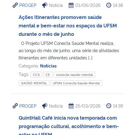
PROGEP
Notícia
01/06/2026
14:38
Ministério da Cidadania
Ações Itinerantes promovem saúde
Ministério da Saúde
mental e bem-estar nos espaços da UFSM
durante o mês de junho
Ministério de Minas e Energia
O Projeto UFSM Conecta Saúde Mental realiza,
ao longo do mês de junho, uma série de atividades
Ministério da Ciência, Tecnologia, Inovações e Comunicações
itinerantes em diferentes unidades […]
Categoria:
Notícias
Ministério do Meio Ambiente
Tags:
CCS
CE
conecta-saude-mental
SAÚDE-MENTAL
UFSM Conecta Saúde Mental
Ministério do Turismo
Ministério do Desenvolvimento Regional
PROGEP
Notícia
25/03/2026
14:39
QuintHall Café inicia nova temporada com
Controladoria-Geral da União
programação cultural, acolhimento e bem-
Ministério da Mulher, da Família e dos Direitos Humanos
estar na UFSM