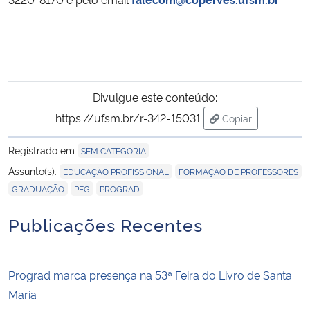
Secretaria-Geral
Secretaria de Governo
Divulgue este conteúdo:
Gabinete de Segurança Institucional
https://ufsm.br/r-342-15031
Copiar
para área de tran
Advocacia-Geral da União
Registrado em
SEM CATEGORIA
,
,
Assunto(s):
EDUCAÇÃO PROFISSIONAL
FORMAÇÃO DE PROFESSORES
Banco Central do Brasil
,
,
GRADUAÇÃO
PEG
PROGRAD
Planalto
Publicações Recentes
Prograd marca presença na 53ª Feira do Livro de Santa
Maria