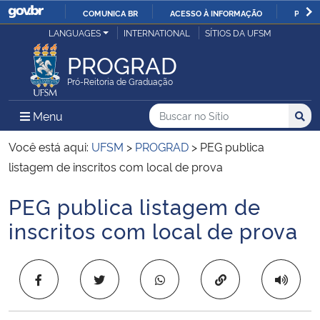
COMUNICA BR
ACESSO À INFORMAÇÃO
PARTI
Casa Civil
LANGUAGES
INTERNATIONAL
SÍTIOS DA UFSM
IR
PARA
PROGRAD
Ministério da Justiça e Segurança Pública
O
Pró-Reitoria de Graduação
CONTEÚDO
Ministério da Defesa
Buscar no no Sítio
Busca
Busca:
Menu Principal do Sítio
Menu
Busc
Ministério das Relações Exteriores
Você está aqui:
UFSM
>
PROGRAD
>
PEG publica
listagem de inscritos com local de prova
Ministério da Economia
PEG publica listagem de
Início do conteúdo
Ministério da Infraestrutura
inscritos com local de prova
Ministério da Agricultura, Pecuária e Abastecimento
Copiar para área 
Ministério da Educação