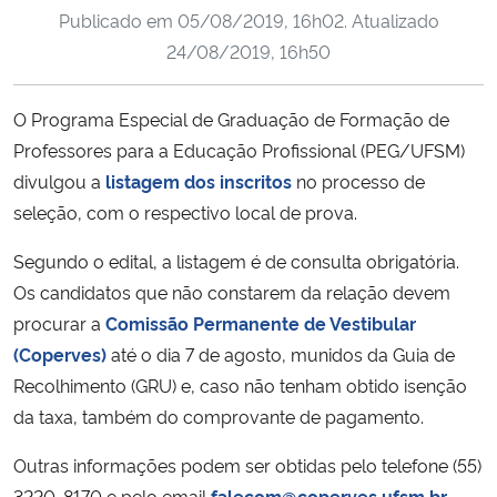
Publicado em
05/08/2019, 16h02
. Atualizado
Ministério da Cidadania
24/08/2019, 16h50
Ministério da Saúde
O Programa Especial de Graduação de Formação de
Ministério de Minas e Energia
Professores para a Educação Profissional (PEG/UFSM)
divulgou a
listagem dos inscritos
no processo de
Ministério da Ciência, Tecnologia, Inovações e Comunicações
seleção, com o respectivo local de prova.
Ministério do Meio Ambiente
Segundo o edital, a listagem é de consulta obrigatória.
Os candidatos que não constarem da relação devem
Ministério do Turismo
procurar a
Comissão Permanente de Vestibular
(Coperves)
até o dia 7 de agosto, munidos da Guia de
Ministério do Desenvolvimento Regional
Recolhimento (GRU) e, caso não tenham obtido isenção
da taxa, também do comprovante de pagamento.
Controladoria-Geral da União
Outras informações podem ser obtidas pelo telefone (55)
Ministério da Mulher, da Família e dos Direitos Humanos
3220-8170 e pelo email
falecom@coperves.ufsm.br
.