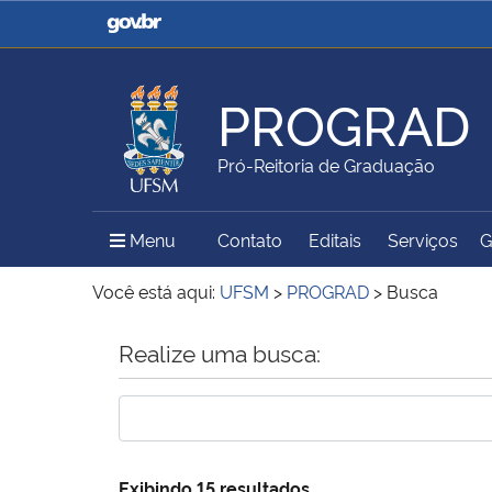
Casa Civil
Ministério da Justiça e
Segurança Pública
PROGRAD
Ministério da Agricultura,
Ministério da Educação
Pró-Reitoria de Graduação
Pecuária e Abastecimento
Menu Principal do Sítio
Menu
Contato
Editais
Serviços
G
Ministério do Meio Ambiente
Ministério do Turismo
Você está aqui:
UFSM
>
PROGRAD
>
Busca
Início do conteúdo
Realize uma busca:
Secretaria de Governo
Gabinete de Segurança
Institucional
Exibindo 15 resultados