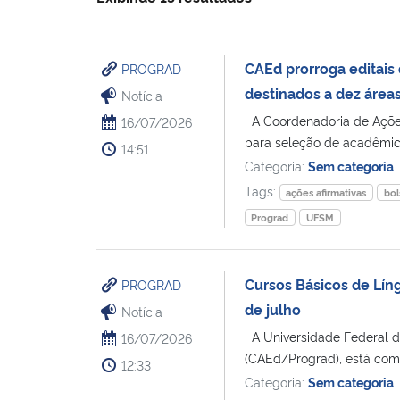
CAEd prorroga editais
PROGRAD
destinados a dez área
Notícia
A Coordenadoria de Ações
16/07/2026
para seleção de acadêmicos
14:51
Categoria:
Sem categoria
Tags:
ações afirmativas
bol
Prograd
UFSM
Cursos Básicos de Líng
PROGRAD
de julho
Notícia
A Universidade Federal d
16/07/2026
(CAEd/Prograd), está com 
12:33
Categoria:
Sem categoria