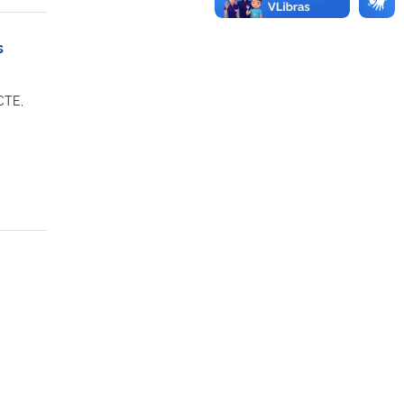
s
CTE,