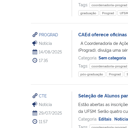
Tags:
coordenadoria-prograd
graduação
Prograd
UFS
CAEd oferece oficinas
PROGRAD
Notícia
A Coordenadoria de Ações
(Prograd), divulga uma séri
14/08/2025
Categoria:
Sem categoria
17:35
Tags:
coordenadoria-prograd
pós-graduação
Prograd
Seleção de Alunos pa
CTE
Notícia
Estão abertas as inscriçõ
da UFSM. Serão quatro curs
29/07/2025
Categoria:
Editais
,
Notícia
11:57
Tags:
coordenadoria prograd