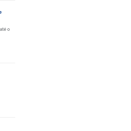
e
até o