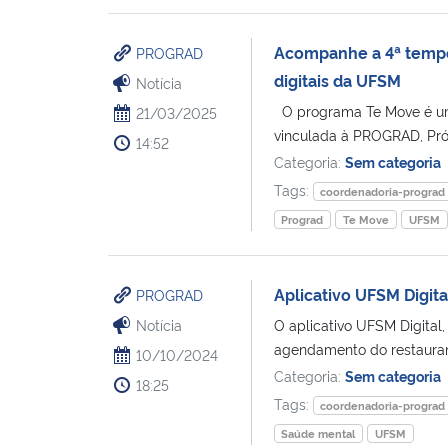
Acompanhe a 4ª tempo
PROGRAD
digitais da UFSM
Notícia
O programa Te Move é um
21/03/2025
vinculada à PROGRAD, Pró-
14:52
Categoria:
Sem categoria
Tags:
coordenadoria-prograd
Prograd
Te Move
UFSM
Aplicativo UFSM Digit
PROGRAD
Notícia
O aplicativo UFSM Digita
agendamento do restaurante
10/10/2024
Categoria:
Sem categoria
18:25
Tags:
coordenadoria-prograd
Saúde mental
UFSM