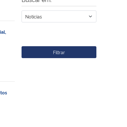
al,
Filtrar
stos