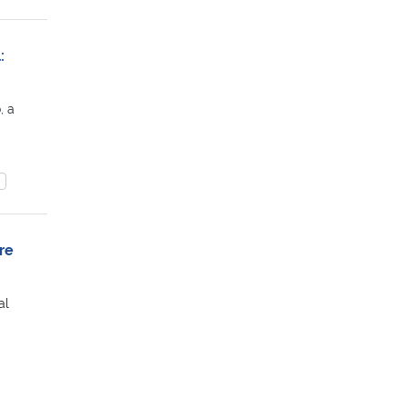
:
, a
re
al