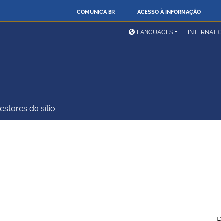
COMUNICA BR
ACESSO À INFORMAÇÃO
Ministério da Defesa
Ministério das Relações
Mini
IR
LANGUAGES
INTERNATI
Exteriores
PARA
O
Ministério da Cidadania
Ministério da Saúde
Mini
CONTEÚDO
estores do sítio
Ministério do
Controladoria-Geral da
Mini
Desenvolvimento Regional
União
Famí
Hum
Advocacia-Geral da União
Banco Central do Brasil
Plan
P