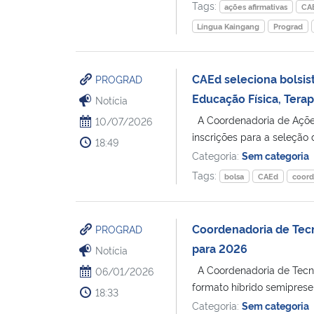
Tags:
ações afirmativas
CA
Língua Kaingang
Prograd
CAEd seleciona bolsi
PROGRAD
Educação Física, Tera
Notícia
A Coordenadoria de Açõe
10/07/2026
inscrições para a seleção
18:49
Categoria:
Sem categoria
Tags:
bolsa
CAEd
coord
Coordenadoria de Tecn
PROGRAD
para 2026
Notícia
A Coordenadoria de Tecnol
06/01/2026
formato híbrido semipresen
18:33
Categoria:
Sem categoria