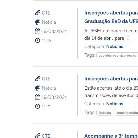
Inscrições abertas pa
CTE
Graduação EaD da U
Notícia
A UFSM, em parceria com a
19/03/2024
dia 14 de abril, para […]
11:43
Categoria:
Notícias
Tags:
coordenadoria prograd
Inscrições abertas pa
CTE
Notícia
Estão abertas, até o dia 2
transmissões de eventos d
19/03/2024
Categoria:
Notícias
11:21
Tags:
Bolsista
coordenador
Acompanhe a 3ª temp
CTE