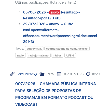
Ultimas publicações: (total de 3 itens)
06/08/2026 –
Resultado –
NOVO
Resultado (pdf 120 KB)
29/07/2026 – Anexo I – Outro
(vnd.openxmlformats-
officedocument.wordprocessingml.document
29 KB)
Tags:
audiovisual
coordenadoria de comunicação
rádio
radiojornalismo
rádios
UFSM
Comunicaç�
Edital
06/08/2026
18:20
007/2026 – CHAMADA PÚBLICA INTERNA
PARA SELEÇÃO DE PROPOSTAS DE
PROGRAMAS EM FORMATO PODCAST OU
VIDEOCAST