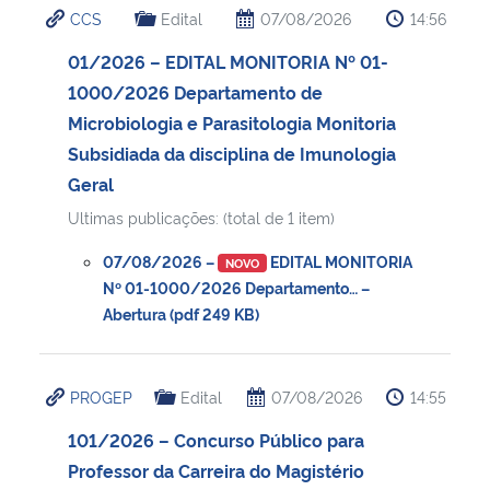
CCS
Edital
07/08/2026
14:56
Ministério da Cidadania
01/2026 – EDITAL MONITORIA Nº 01-
Ministério da Saúde
1000/2026 Departamento de
Microbiologia e Parasitologia Monitoria
Ministério de Minas e Energia
Subsidiada da disciplina de Imunologia
Geral
Ministério da Ciência, Tecnologia, Inovações e Comunicações
Ultimas publicações: (total de 1 item)
Ministério do Meio Ambiente
07/08/2026 –
EDITAL MONITORIA
NOVO
Nº 01-1000/2026 Departamento… –
Ministério do Turismo
Abertura (pdf 249 KB)
Ministério do Desenvolvimento Regional
PROGEP
Edital
07/08/2026
14:55
Controladoria-Geral da União
101/2026 – Concurso Público para
Professor da Carreira do Magistério
Ministério da Mulher, da Família e dos Direitos Humanos