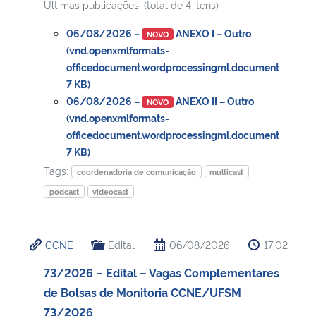
Ultimas publicações: (total de 4 itens)
06/08/2026 –
ANEXO I – Outro
NOVO
(vnd.openxmlformats-
officedocument.wordprocessingml.document
7 KB)
06/08/2026 –
ANEXO II – Outro
NOVO
(vnd.openxmlformats-
officedocument.wordprocessingml.document
7 KB)
Tags:
coordenadoria de comunicação
multicast
podcast
videocast
CCNE
Edital
06/08/2026
17:02
73/2026 – Edital – Vagas Complementares
de Bolsas de Monitoria CCNE/UFSM
73/2026