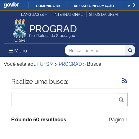
COMUNICA BR
ACESSO À INFORMAÇÃO
PARTI
Casa Civil
LANGUAGES
INTERNATIONAL
SÍTIOS DA UFSM
IR
PARA
PROGRAD
Ministério da Justiça e Segurança Pública
O
Pró-Reitoria de Graduação
CONTEÚDO
Ministério da Defesa
Buscar no no Sítio
Busca
Busca:
Menu Principal do Sítio
Menu
Busc
Ministério das Relações Exteriores
Você está aqui:
UFSM
>
PROGRAD
>
Busca
Ministério da Economia
Início do conteúdo
Realize uma busca:
Ministério da Infraestrutura
Ministério da Agricultura, Pecuária e Abastecimento
Exibindo 50 resultados
Página 1
Ministério da Educação