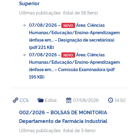
Superior
Ultimas publicações: (total de 58 itens)
Secretaria-Geral
07/08/2026 –
Área: Ciências
NOVO
Secretaria de Governo
Humanas/Educação/Ensino-Aprendizagem
(ênfase em… – Designação de secretário(a)
(pdf 221 KB)
Gabinete de Segurança Institucional
07/08/2026 –
Área: Ciências
NOVO
Humanas/Educação/Ensino-Aprendizagem
Advocacia-Geral da União
(ênfase em… – Comissão Examinadora (pdf
195 KB)
Banco Central do Brasil
Planalto
CCS
Edital
07/08/2026
14:50
002/2026 – BOLSAS DE MONITORIA
Departamento de Farmácia Industrial
Ultimas publicações: (total de 3 itens)