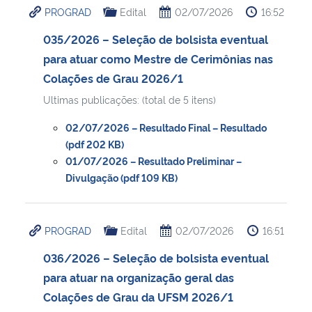
PROGRAD
Edital
02/07/2026
16:52
Ministério da Cidadania
035/2026 – Seleção de bolsista eventual
Ministério da Saúde
para atuar como Mestre de Cerimônias nas
Colações de Grau 2026/1
Ministério de Minas e Energia
Ultimas publicações: (total de 5 itens)
Ministério da Ciência, Tecnologia, Inovações e Comunicações
02/07/2026 – Resultado Final – Resultado
(pdf 202 KB)
Ministério do Meio Ambiente
01/07/2026 – Resultado Preliminar –
Divulgação (pdf 109 KB)
Ministério do Turismo
PROGRAD
Edital
02/07/2026
16:51
Ministério do Desenvolvimento Regional
036/2026 – Seleção de bolsista eventual
Controladoria-Geral da União
para atuar na organização geral das
Colações de Grau da UFSM 2026/1
Ministério da Mulher, da Família e dos Direitos Humanos