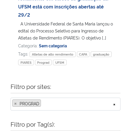
UFSM está com inscrições abertas até
Secretaria-Geral
29/2
A Universidade Federal de Santa Maria lançou o
Secretaria de Governo
edital do Processo Seletivo para Ingresso de
Atletas de Rendimento (PIARES). O objetivo […]
Gabinete de Segurança Institucional
Categoria:
Sem categoria
Tags:
Atletas de alto rendimento
CAPA
graduação
Advocacia-Geral da União
PIARES
Prograd
UFSM
Banco Central do Brasil
Filtro por sites:
Planalto
×
PROGRAD
×
Filtro por Tag(s):