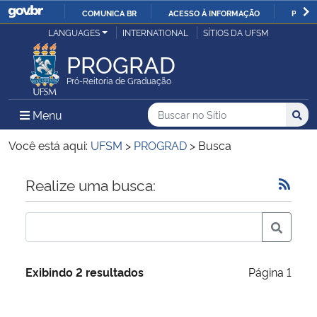
COMUNICA BR
ACESSO À INFORMAÇÃO
PARTI
Casa Civil
LANGUAGES
INTERNATIONAL
SÍTIOS DA UFSM
IR
PARA
PROGRAD
Ministério da Justiça e Segurança Pública
O
Pró-Reitoria de Graduação
CONTEÚDO
Ministério da Defesa
Buscar no no Sítio
Busca
Busca:
Menu Principal do Sítio
Menu
Busc
Ministério das Relações Exteriores
Você está aqui:
UFSM
>
PROGRAD
>
Busca
Ministério da Economia
Início do conteúdo
Realize uma busca:
Ministério da Infraestrutura
Ministério da Agricultura, Pecuária e Abastecimento
Exibindo 2 resultados
Página 1
Ministério da Educação