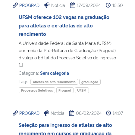
PROGRAD
Notícia
17/09/2024
15:50
Ministério da Cidadania
UFSM oferece 102 vagas na graduação
Ministério da Saúde
para atletas e ex-atletas de alto
rendimento
Ministério de Minas e Energia
A Universidade Federal de Santa Maria (UFSM),
por meio da Pró-Reitoria de Graduação (Prograd)
Ministério da Ciência, Tecnologia, Inovações e Comunicações
divulga o Edital do Processo Seletivo de Ingresso
[…]
Ministério do Meio Ambiente
Categoria:
Sem categoria
Tags:
Atletas de alto rendimento
graduação
Ministério do Turismo
Processos Seletivos
Prograd
UFSM
Ministério do Desenvolvimento Regional
PROGRAD
Notícia
06/02/2024
14:07
Controladoria-Geral da União
Seleção para ingresso de atletas de alto
rendimento em cursos de graduação da
Ministério da Mulher, da Família e dos Direitos Humanos