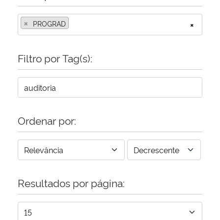
×
Secretaria-Geral
PROGRAD
×
Secretaria de Governo
Filtro por Tag(s):
Gabinete de Segurança Institucional
Advocacia-Geral da União
Ordenar por:
Banco Central do Brasil
Planalto
Resultados por página: