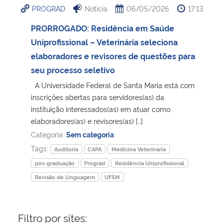
PROGRAD
Notícia
06/05/2026
17:13
Ministério da Cidadania
PRORROGADO: Residência em Saúde
Ministério da Saúde
Uniprofissional – Veterinária seleciona
elaboradores e revisores de questões para
Ministério de Minas e Energia
seu processo seletivo
A Universidade Federal de Santa Maria está com
Ministério da Ciência, Tecnologia, Inovações e Comunicações
inscrições abertas para servidores(as) da
instituição interessados(as) em atuar como
Ministério do Meio Ambiente
elaboradores(as) e revisores(as) […]
Categoria:
Sem categoria
Ministério do Turismo
Tags:
Auditoria
CAPA
Medicina Veterinária
pós-graduação
Prograd
Residência Uniprofissional
Ministério do Desenvolvimento Regional
Revisão de Linguagem
UFSM
Controladoria-Geral da União
Filtro por sites:
Ministério da Mulher, da Família e dos Direitos Humanos