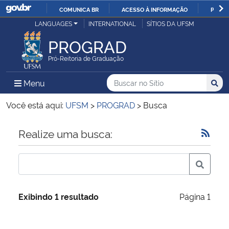
COMUNICA BR
ACESSO À INFORMAÇÃO
PARTI
Casa Civil
LANGUAGES
INTERNATIONAL
SÍTIOS DA UFSM
IR
PARA
PROGRAD
Ministério da Justiça e Segurança Pública
O
Pró-Reitoria de Graduação
CONTEÚDO
Ministério da Defesa
Buscar no no Sítio
Busca
Busca:
Menu Principal do Sítio
Menu
Busc
Ministério das Relações Exteriores
Você está aqui:
UFSM
>
PROGRAD
>
Busca
Ministério da Economia
Início do conteúdo
Realize uma busca:
Ministério da Infraestrutura
Ministério da Agricultura, Pecuária e Abastecimento
Exibindo 1 resultado
Página 1
Ministério da Educação