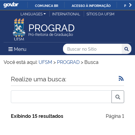
COMUNICA BR
ACESSO À INFORMAÇÃO
PARTI
Casa Civil
LANGUAGES
INTERNATIONAL
SÍTIOS DA UFSM
IR
PARA
PROGRAD
Ministério da Justiça e Segurança Pública
O
Pró-Reitoria de Graduação
CONTEÚDO
Ministério da Defesa
Buscar no no Sítio
Busca
Busca:
Menu Principal do Sítio
Menu
Busc
Ministério das Relações Exteriores
Você está aqui:
UFSM
>
PROGRAD
>
Busca
Ministério da Economia
Início do conteúdo
Realize uma busca:
Ministério da Infraestrutura
Ministério da Agricultura, Pecuária e Abastecimento
Exibindo 15 resultados
Página 1
Ministério da Educação