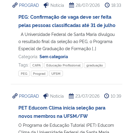
PROGRAD
Notícia
28/07/2026
18:33
Ministério da Cidadania
PEG: Confirmação de vaga deve ser feita
Ministério da Saúde
pelas pessoas classificadas até 31 de julho
A Universidade Federal de Santa Maria divulgou
Ministério de Minas e Energia
o resultado final da seleção ao PEG, o Programa
Especial de Graduação de Formação […]
Ministério da Ciência, Tecnologia, Inovações e Comunicações
Categoria:
Sem categoria
Tags:
CAPA
Educação Profissional
graduação
Ministério do Meio Ambiente
PEG
Prograd
UFSM
Ministério do Turismo
PROGRAD
Notícia
23/07/2026
10:39
Ministério do Desenvolvimento Regional
PET Educom Clima inicia seleção para
novos membros na UFSM/FW
Controladoria-Geral da União
O Programa de Educação Tutorial (PET) Educom
Ministério da Mulher, da Família e dos Direitos Humanos
Clima da Universidade Federal de Santa Maria