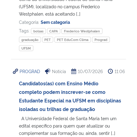
(UFSM), localizado no campus Frederico
Westphalen, está aceitando […]
Secretaria-Geral
Categoria:
Sem categoria
Tags:
Secretaria de Governo
bolsas
CAPA
Frederico Westphalen
graduação
PET
PET EduCom Clima
Prograd
Gabinete de Segurança Institucional
UFSM
Advocacia-Geral da União
PROGRAD
Notícia
10/07/2026
11:06
Banco Central do Brasil
Candidatos(as) com Ensino Médio
completo podem inscrever-se como
Planalto
Estudante Especial na UFSM em disciplinas
isoladas ou trilhas de graduação
A Universidade Federal de Santa Maria tem um
edital específico para quem quer atualizar ou
complementar sua formação ou, ainda, sentir […]