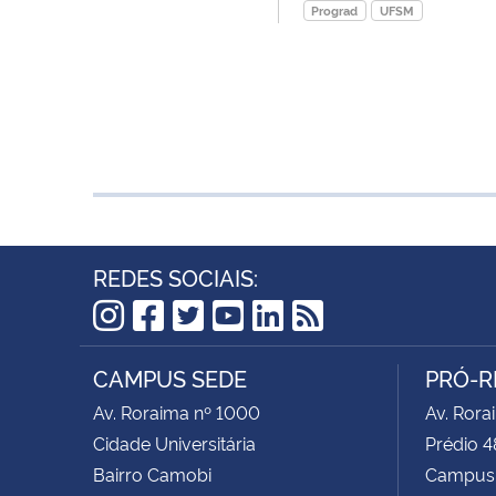
Prograd
UFSM
REDES SOCIAIS:
Instagram
Facebook
Twitter
YouTube
LinkedIn
RSS
CAMPUS SEDE
PRÓ-R
Av. Roraima nº 1000
Av. Rora
Cidade Universitária
Prédio 4
Bairro Camobi
Campus