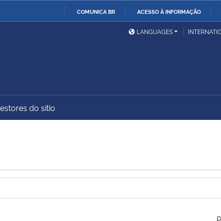
COMUNICA BR
ACESSO À INFORMAÇÃO
Ministério da Defesa
Ministério das Relações
Mini
IR
LANGUAGES
INTERNATI
Exteriores
PARA
O
Ministério da Cidadania
Ministério da Saúde
Mini
CONTEÚDO
estores do sítio
Ministério do
Controladoria-Geral da
Mini
Desenvolvimento Regional
União
Famí
Hum
Advocacia-Geral da União
Banco Central do Brasil
Plan
P