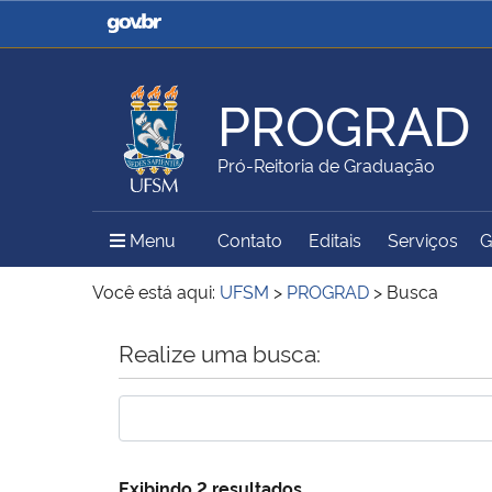
Casa Civil
Ministério da Justiça e
Segurança Pública
PROGRAD
Ministério da Agricultura,
Ministério da Educação
Pró-Reitoria de Graduação
Pecuária e Abastecimento
Menu Principal do Sítio
Menu
Contato
Editais
Serviços
G
Ministério do Meio Ambiente
Ministério do Turismo
Você está aqui:
UFSM
>
PROGRAD
>
Busca
Início do conteúdo
Realize uma busca:
Secretaria de Governo
Gabinete de Segurança
Institucional
Exibindo 2 resultados