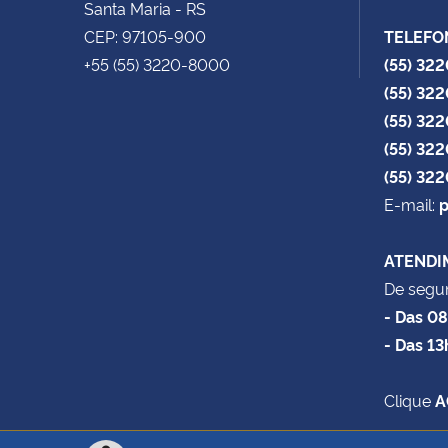
Santa Maria - RS
CEP: 97105-900
TELEFO
+55 (55) 3220-8000
(55) 32
(55) 32
(55) 32
(55) 32
(55) 32
E-mail:
p
ATENDI
De segun
- Das 0
- Das 13
Clique
A