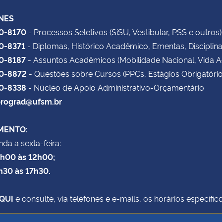
NES
20-8170
- Processos Seletivos (SiSU, Vestibular, PSS e outros)
20-8371
- Diplomas, Histórico Acadêmico, Ementas, Disciplin
20-8187
- Assuntos Acadêmicos (Mobilidade Nacional, Vida 
20-8872
- Questões sobre Cursos (PPCs, Estágios Obrigatório
20-8338
- Núcleo de Apoio Administrativo-Orçamentário
rograd@ufsm.br
MENTO:
da a sexta-feira:
8h00 às 12h00;
h30 às 17h30.
QUI
e consulte, via telefones e e-mails, os horários específ