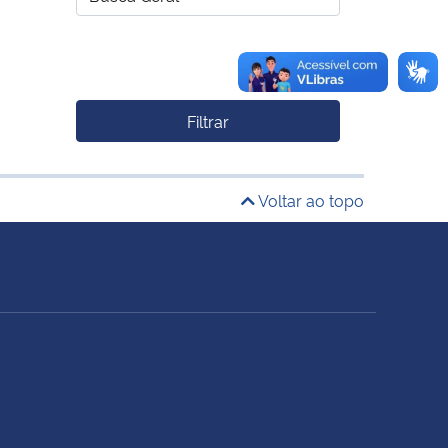
Filtrar
Voltar ao topo