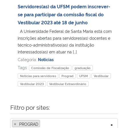
Servidores(as) da UFSM podem inscrever-
Secretaria-Geral
se para participar da comissão fiscal do
Vestibular 2023 até 18 de junho
Secretaria de Governo
A Universidade Federal de Santa Maria está com
inscrições abertas para servidores(as) docentes e
Gabinete de Segurança Institucional
técnico-administrativos(as) da instituição
interessados(as) em atuar na […]
Advocacia-Geral da União
Categoria:
Notícias
Tags:
Comissão de Fiscalização
graduação
Banco Central do Brasil
Notícias para servidores
Prograd
UFSM
Vestibular
Vestibular 2023
Vestibular Extraordinário
Planalto
Filtro por sites:
×
PROGRAD
×