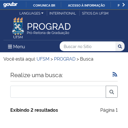
COMUNICA BR
ACESSO À INFORMAÇÃO
PARTI
Casa Civil
LANGUAGES
INTERNATIONAL
SÍTIOS DA UFSM
IR
PARA
PROGRAD
Ministério da Justiça e Segurança Pública
O
Pró-Reitoria de Graduação
CONTEÚDO
Ministério da Defesa
Buscar no no Sítio
Busca
Busca:
Menu Principal do Sítio
Menu
Busc
Ministério das Relações Exteriores
Você está aqui:
UFSM
>
PROGRAD
>
Busca
Ministério da Economia
Início do conteúdo
Realize uma busca:
Ministério da Infraestrutura
Ministério da Agricultura, Pecuária e Abastecimento
Exibindo 2 resultados
Página 1
Ministério da Educação