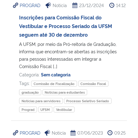
PROGRAD
Notícia
23/12/2024
14:12
Ministério da Cidadania
Inscrições para Comissão Fiscal do
Ministério da Saúde
Vestibular e Processo Seriado da UFSM
seguem até 30 de dezembro
Ministério de Minas e Energia
A UFSM, por meio da Pró-reitoria de Graduação,
informa que encontram-se abertas as inscrições
Ministério da Ciência, Tecnologia, Inovações e Comunicações
para pessoas interessadas em integrar a
Comissão Fiscal […]
Ministério do Meio Ambiente
Categoria:
Sem categoria
Tags:
Comissão de Fiscalização
Comissão Fiscal
Ministério do Turismo
graduação
Notícias para estudantes
Notícias para servidores
Processo Seletivo Seriado
Ministério do Desenvolvimento Regional
Prograd
UFSM
Vestibular
Controladoria-Geral da União
PROGRAD
Notícia
07/06/2023
09:25
Ministério da Mulher, da Família e dos Direitos Humanos