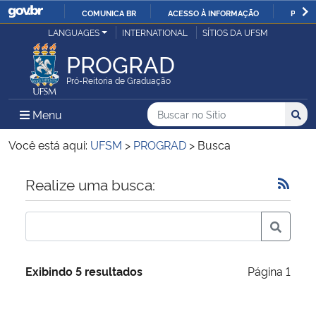
COMUNICA BR
ACESSO À INFORMAÇÃO
PARTI
Casa Civil
LANGUAGES
INTERNATIONAL
SÍTIOS DA UFSM
IR
PARA
PROGRAD
Ministério da Justiça e Segurança Pública
O
Pró-Reitoria de Graduação
CONTEÚDO
Ministério da Defesa
Buscar no no Sítio
Busca
Busca:
Menu Principal do Sítio
Menu
Busc
Ministério das Relações Exteriores
Você está aqui:
UFSM
>
PROGRAD
>
Busca
Ministério da Economia
Início do conteúdo
Realize uma busca:
Ministério da Infraestrutura
Ministério da Agricultura, Pecuária e Abastecimento
Exibindo 5 resultados
Página 1
Ministério da Educação