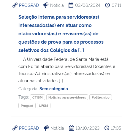
PROGRAD
Notícia
03/06/2024
07:11
Ministério da Cidadania
Seleção interna para servidores(as)
Ministério da Saúde
interessados(as) em atuar como
elaboradores(as) e revisores(as) de
Ministério de Minas e Energia
questões de prova para os processos
seletivos dos Colégios da […]
Ministério da Ciência, Tecnologia, Inovações e Comunicações
A Universidade Federal de Santa Maria está
com Edital aberto para Servidores(as) Docentes e
Ministério do Meio Ambiente
Técnico-Administrativos(as) interessados(as) em
atuar nas atividades […]
Ministério do Turismo
Categoria:
Sem categoria
Tags:
CTISM
Notícias para servidores
Politécnico
Ministério do Desenvolvimento Regional
Prograd
UFSM
Controladoria-Geral da União
PROGRAD
Notícia
18/10/2023
17:05
Ministério da Mulher, da Família e dos Direitos Humanos