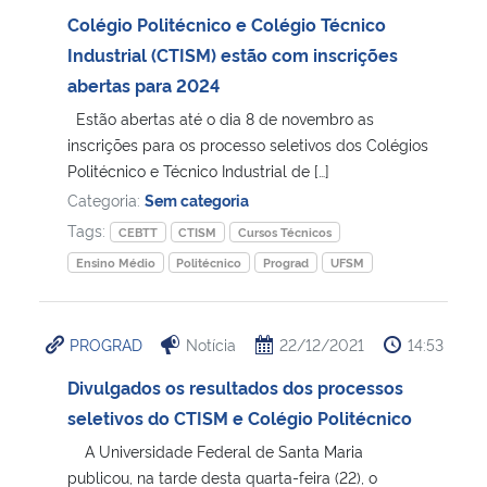
Colégio Politécnico e Colégio Técnico
Secretaria-Geral
Industrial (CTISM) estão com inscrições
abertas para 2024
Secretaria de Governo
Estão abertas até o dia 8 de novembro as
inscrições para os processo seletivos dos Colégios
Gabinete de Segurança Institucional
Politécnico e Técnico Industrial de […]
Categoria:
Sem categoria
Advocacia-Geral da União
Tags:
CEBTT
CTISM
Cursos Técnicos
Ensino Médio
Politécnico
Prograd
UFSM
Banco Central do Brasil
Planalto
PROGRAD
Notícia
22/12/2021
14:53
Divulgados os resultados dos processos
seletivos do CTISM e Colégio Politécnico
A Universidade Federal de Santa Maria
publicou, na tarde desta quarta-feira (22), o