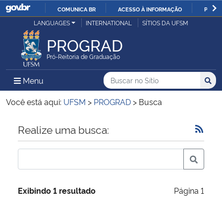
COMUNICA BR
ACESSO À INFORMAÇÃO
PARTI
Casa Civil
LANGUAGES
INTERNATIONAL
SÍTIOS DA UFSM
IR
PARA
PROGRAD
Ministério da Justiça e Segurança Pública
O
Pró-Reitoria de Graduação
CONTEÚDO
Ministério da Defesa
Buscar no no Sítio
Busca
Busca:
Menu Principal do Sítio
Menu
Busc
Ministério das Relações Exteriores
Você está aqui:
UFSM
>
PROGRAD
>
Busca
Ministério da Economia
Início do conteúdo
Realize uma busca:
Ministério da Infraestrutura
Ministério da Agricultura, Pecuária e Abastecimento
Exibindo 1 resultado
Página 1
Ministério da Educação