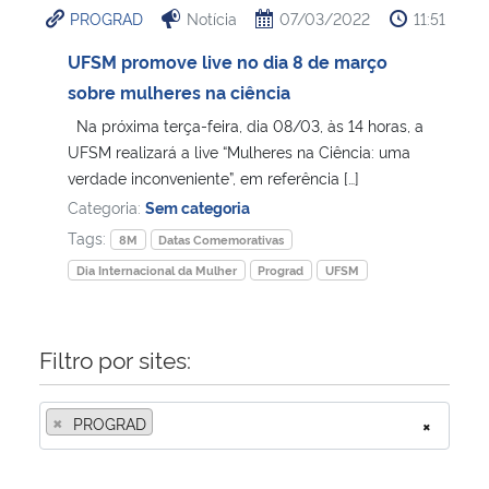
PROGRAD
Notícia
07/03/2022
11:51
Ministério da Cidadania
UFSM promove live no dia 8 de março
Ministério da Saúde
sobre mulheres na ciência
Na próxima terça-feira, dia 08/03, às 14 horas, a
Ministério de Minas e Energia
UFSM realizará a live “Mulheres na Ciência: uma
verdade inconveniente”, em referência […]
Ministério da Ciência, Tecnologia, Inovações e Comunicações
Categoria:
Sem categoria
Tags:
8M
Datas Comemorativas
Ministério do Meio Ambiente
Dia Internacional da Mulher
Prograd
UFSM
Ministério do Turismo
Filtro por sites:
Ministério do Desenvolvimento Regional
×
PROGRAD
×
Controladoria-Geral da União
Ministério da Mulher, da Família e dos Direitos Humanos