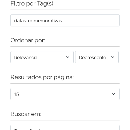
Filtro por Tag(s):
Secretaria-Geral
Secretaria de Governo
Ordenar por:
Gabinete de Segurança Institucional
Advocacia-Geral da União
Resultados por página:
Banco Central do Brasil
Planalto
Buscar em: