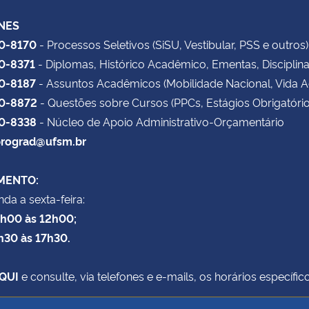
NES
20-8170
- Processos Seletivos (SiSU, Vestibular, PSS e outros)
20-8371
- Diplomas, Histórico Acadêmico, Ementas, Disciplin
20-8187
- Assuntos Acadêmicos (Mobilidade Nacional, Vida 
20-8872
- Questões sobre Cursos (PPCs, Estágios Obrigatório
20-8338
- Núcleo de Apoio Administrativo-Orçamentário
rograd@ufsm.br
MENTO:
da a sexta-feira:
8h00 às 12h00;
h30 às 17h30.
QUI
e consulte, via telefones e e-mails, os horários específ