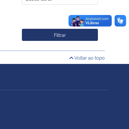
Filtrar
Voltar ao topo