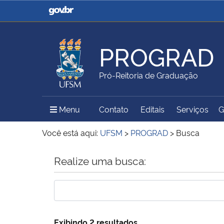
Casa Civil
Ministério da Justiça e
Segurança Pública
PROGRAD
Ministério da Agricultura,
Ministério da Educação
Pró-Reitoria de Graduação
Pecuária e Abastecimento
Menu Principal do Sítio
Menu
Contato
Editais
Serviços
G
Ministério do Meio Ambiente
Ministério do Turismo
Você está aqui:
UFSM
>
PROGRAD
>
Busca
Início do conteúdo
Realize uma busca:
Secretaria de Governo
Gabinete de Segurança
Institucional
Exibindo 2 resultados