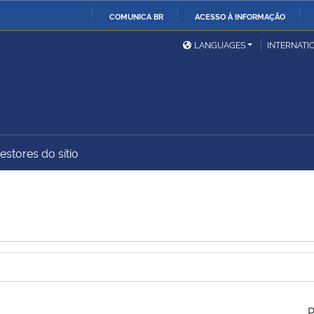
COMUNICA BR
ACESSO À INFORMAÇÃO
Ministério da Defesa
Ministério das Relações
Mini
IR
LANGUAGES
INTERNATI
Exteriores
PARA
O
Ministério da Cidadania
Ministério da Saúde
Mini
CONTEÚDO
estores do sítio
Ministério do
Controladoria-Geral da
Mini
Desenvolvimento Regional
União
Famí
Hum
Advocacia-Geral da União
Banco Central do Brasil
Plan
P