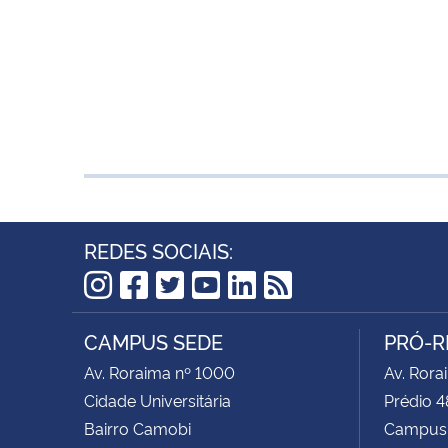
REDES SOCIAIS:
Instagram
Facebook
Twitter
YouTube
LinkedIn
RSS
CAMPUS SEDE
PRÓ-R
Av. Roraima nº 1000
Av. Rora
Cidade Universitária
Prédio 4
Bairro Camobi
Campus