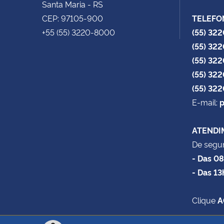
Santa Maria - RS
CEP: 97105-900
TELEFO
+55 (55) 3220-8000
(55) 32
(55) 32
(55) 32
(55) 32
(55) 32
E-mail:
p
ATENDI
De segun
- Das 0
- Das 13
Clique
A