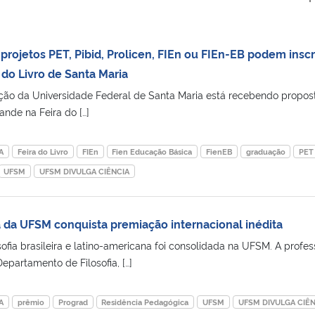
rojetos PET, Pibid, Prolicen, FIEn ou FIEn-EB podem insc
 do Livro de Santa Maria
ção da Universidade Federal de Santa Maria está recebendo propos
ande na Feira do […]
A
Feira do Livro
FIEn
Fien Educação Básica
FienEB
graduação
PET
UFSM
UFSM DIVULGA CIÊNCIA
a da UFSM conquista premiação internacional inédita
ofia brasileira e latino-americana foi consolidada na UFSM. A profes
 Departamento de Filosofia, […]
A
prêmio
Prograd
Residência Pedagógica
UFSM
UFSM DIVULGA CIÊN