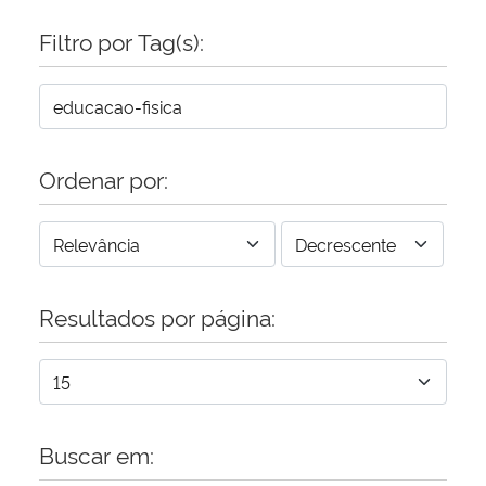
Filtro por Tag(s):
Secretaria-Geral
Secretaria de Governo
Gabinete de Segurança Institucional
Ordenar por:
Advocacia-Geral da União
Banco Central do Brasil
Resultados por página:
Planalto
Buscar em: