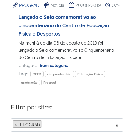
PROGRAD
Notícia
20/08/2019
07:21
Ministério da Cidadania
Lançado o Selo comemorativo ao
Ministério da Saúde
cinquentenário do Centro de Educação
Física e Desportos
Ministério de Minas e Energia
Na manhã do dia 06 de agosto de 2019 foi
lançado o Selo comemorativo ao Cinquentenário
Ministério da Ciência, Tecnologia, Inovações e Comunicações
do Centro de Educação Física e […]
Categoria:
Sem categoria
Ministério do Meio Ambiente
Tags:
CEFD
cinquentenário
Educação Física
graduação
Prograd
Ministério do Turismo
Ministério do Desenvolvimento Regional
Filtro por sites:
Controladoria-Geral da União
×
PROGRAD
×
Ministério da Mulher, da Família e dos Direitos Humanos