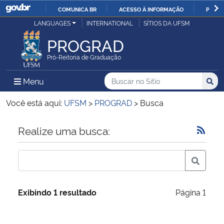
COMUNICA BR
ACESSO À INFORMAÇÃO
PARTI
Casa Civil
LANGUAGES
INTERNATIONAL
SÍTIOS DA UFSM
IR
PARA
PROGRAD
Ministério da Justiça e Segurança Pública
O
Pró-Reitoria de Graduação
CONTEÚDO
Ministério da Defesa
Buscar no no Sítio
Busca
Busca:
Menu Principal do Sítio
Menu
Busc
Ministério das Relações Exteriores
Você está aqui:
UFSM
>
PROGRAD
>
Busca
Ministério da Economia
Início do conteúdo
Realize uma busca:
Ministério da Infraestrutura
Ministério da Agricultura, Pecuária e Abastecimento
Exibindo 1 resultado
Página 1
Ministério da Educação