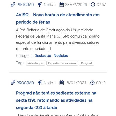
PROGRAD
Notícia
28/02/2026
07:57
Ministério da Cidadania
AVISO – Novo horário de atendimento em
Ministério da Saúde
período de férias
A Pró-Reitoria de Graduação da Universidade
Ministério de Minas e Energia
Federal de Santa Maria (UFSM) comunica horário
especial de funcionamento para diversos setores
Ministério da Ciência, Tecnologia, Inovações e Comunicações
durante o período […]
Categoria:
Destaque
,
Notícias
Ministério do Meio Ambiente
Tags:
#destaque
Expediente externo
Prograd
Ministério do Turismo
PROGRAD
Notícia
18/04/2024
09:42
Ministério do Desenvolvimento Regional
Prograd não terá expediente externo na
sexta (19), retomando as atividades na
Controladoria-Geral da União
segunda (22) à tarde
Ministério da Mulher, da Família e dos Direitos Humanos
Devido à desinsetização do Prédio 48-D, a Pró-