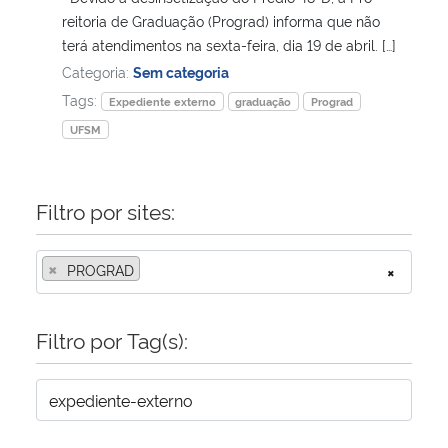
reitoria de Graduação (Prograd) informa que não
terá atendimentos na sexta-feira, dia 19 de abril. […]
Secretaria-Geral
Categoria:
Sem categoria
Tags:
Secretaria de Governo
Expediente externo
graduação
Prograd
UFSM
Gabinete de Segurança Institucional
Filtro por sites:
Advocacia-Geral da União
Banco Central do Brasil
×
PROGRAD
×
Planalto
Filtro por Tag(s):