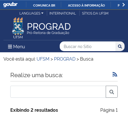
COMUNICA BR
ACESSO À INFORMAÇÃO
PARTI
Casa Civil
LANGUAGES
INTERNATIONAL
SÍTIOS DA UFSM
IR
PARA
PROGRAD
Ministério da Justiça e Segurança Pública
O
Pró-Reitoria de Graduação
CONTEÚDO
Ministério da Defesa
Buscar no no Sítio
Busca
Busca:
Menu Principal do Sítio
Menu
Busc
Ministério das Relações Exteriores
Você está aqui:
UFSM
>
PROGRAD
>
Busca
Ministério da Economia
Início do conteúdo
Realize uma busca:
Ministério da Infraestrutura
Ministério da Agricultura, Pecuária e Abastecimento
Exibindo 2 resultados
Página 1
Ministério da Educação