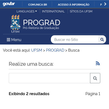
COMUNICA BR
ACESSO À INFORMAÇÃO
PARTI
Casa Civil
LANGUAGES
INTERNATIONAL
SÍTIOS DA UFSM
IR
PARA
PROGRAD
Ministério da Justiça e Segurança Pública
O
Pró-Reitoria de Graduação
CONTEÚDO
Ministério da Defesa
Buscar no no Sítio
Busca
Busca:
Menu Principal do Sítio
Menu
Busc
Ministério das Relações Exteriores
Você está aqui:
UFSM
>
PROGRAD
>
Busca
Ministério da Economia
Início do conteúdo
Realize uma busca:
Ministério da Infraestrutura
Ministério da Agricultura, Pecuária e Abastecimento
Exibindo 2 resultados
Página 1
Ministério da Educação