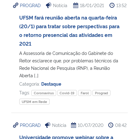
PROGRAD
Notícia
18/01/2021
13:52
Ministério da Cidadania
UFSM fará reunião aberta na quarta-feira
Ministério da Saúde
(20/1) para tratar sobre perspectivas para
o retorno presencial das atividades em
Ministério de Minas e Energia
2021
A Assessoria de Comunicação do Gabinete do
Ministério da Ciência, Tecnologia, Inovações e Comunicações
Reitor esclarece que, por problemas técnicos da
Rede Nacional de Pesquisa (RNP), a Reunião
Ministério do Meio Ambiente
Aberta […]
Categoria:
Destaque
Ministério do Turismo
Tags:
Coronavírus
Covid-19
Farol
Prograd
UFSM em Rede
Ministério do Desenvolvimento Regional
Controladoria-Geral da União
PROGRAD
Notícia
10/07/2020
08:42
Universidade promove webinar sobre a
Ministério da Mulher, da Família e dos Direitos Humanos