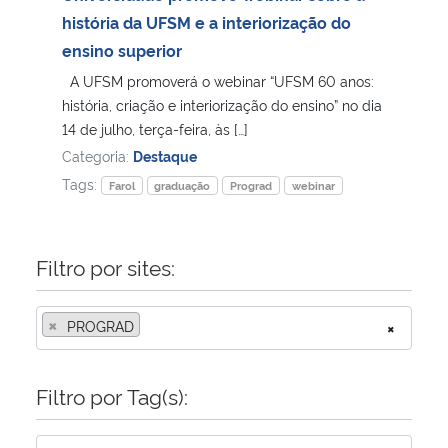
história da UFSM e a interiorização do
Secretaria-Geral
ensino superior
A UFSM promoverá o webinar “UFSM 60 anos:
Secretaria de Governo
história, criação e interiorização do ensino” no dia
14 de julho, terça-feira, às […]
Gabinete de Segurança Institucional
Categoria:
Destaque
Tags:
Farol
graduação
Prograd
webinar
Advocacia-Geral da União
Banco Central do Brasil
Filtro por sites:
Planalto
×
PROGRAD
×
Filtro por Tag(s):