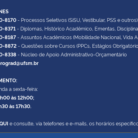
NES
20-8170
- Processos Seletivos (SiSU, Vestibular, PSS e outros)
20-8371
- Diplomas, Histórico Acadêmico, Ementas, Disciplin
20-8187
- Assuntos Acadêmicos (Mobilidade Nacional, Vida 
20-8872
- Questões sobre Cursos (PPCs, Estágios Obrigatório
20-8338
- Núcleo de Apoio Administrativo-Orçamentário
rograd@ufsm.br
MENTO:
da a sexta-feira:
8h00 às 12h00;
h30 às 17h30.
QUI
e consulte, via telefones e e-mails, os horários específ