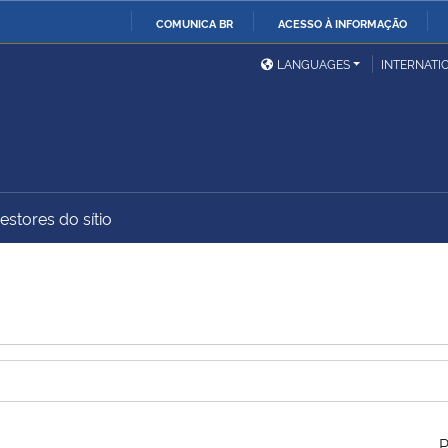
COMUNICA BR
ACESSO À INFORMAÇÃO
Ministério da Defesa
Ministério das Relações
Mini
IR
LANGUAGES
INTERNATI
Exteriores
PARA
O
Ministério da Cidadania
Ministério da Saúde
Mini
CONTEÚDO
estores do sítio
Ministério do
Controladoria-Geral da
Mini
Desenvolvimento Regional
União
Famí
Hum
Advocacia-Geral da União
Banco Central do Brasil
Plan
P