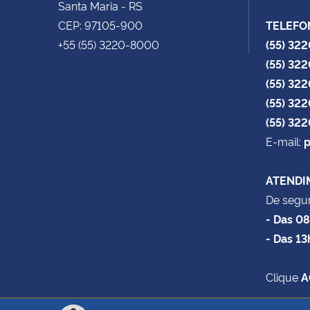
Santa Maria - RS
CEP: 97105-900
TELEFO
+55 (55) 3220-8000
(55) 32
(55) 32
(55) 32
(55) 32
(55) 32
E-mail:
p
ATENDI
De segun
- Das 0
- Das 13
Clique
A