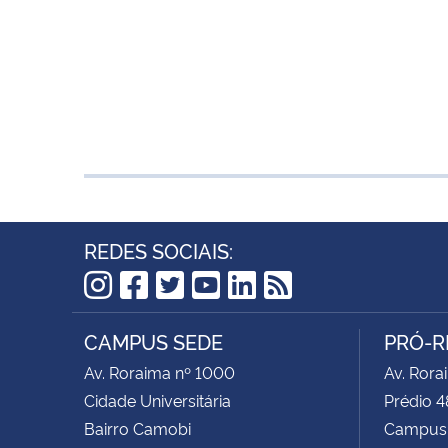
REDES SOCIAIS:
Instagram
Facebook
Twitter
YouTube
LinkedIn
RSS
CAMPUS SEDE
PRÓ-R
Av. Roraima nº 1000
Av. Rora
Cidade Universitária
Prédio 4
Bairro Camobi
Campus