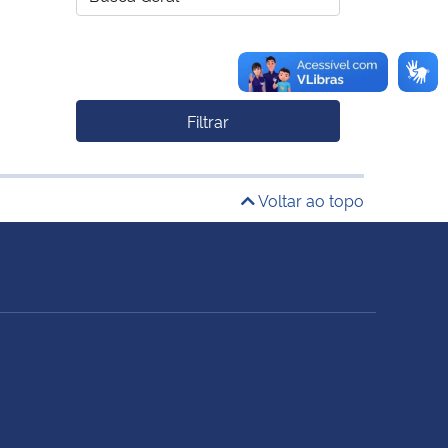
Filtrar
Voltar ao topo