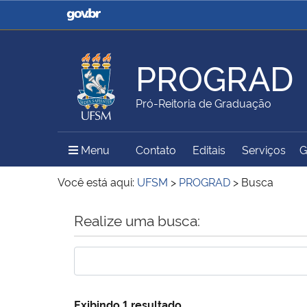
Casa Civil
Ministério da Justiça e
Segurança Pública
PROGRAD
Ministério da Agricultura,
Ministério da Educação
Pró-Reitoria de Graduação
Pecuária e Abastecimento
Menu Principal do Sítio
Menu
Contato
Editais
Serviços
G
Ministério do Meio Ambiente
Ministério do Turismo
Você está aqui:
UFSM
>
PROGRAD
>
Busca
Início do conteúdo
Realize uma busca:
Secretaria de Governo
Gabinete de Segurança
Institucional
Exibindo 1 resultado