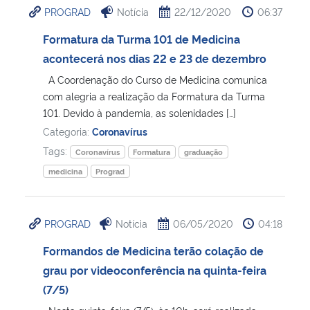
PROGRAD
Notícia
22/12/2020
06:37
Ministério da Cidadania
Formatura da Turma 101 de Medicina
Ministério da Saúde
acontecerá nos dias 22 e 23 de dezembro
A Coordenação do Curso de Medicina comunica
Ministério de Minas e Energia
com alegria a realização da Formatura da Turma
101. Devido à pandemia, as solenidades […]
Ministério da Ciência, Tecnologia, Inovações e Comunicações
Categoria:
Coronavírus
Tags:
Coronavírus
Formatura
graduação
Ministério do Meio Ambiente
medicina
Prograd
Ministério do Turismo
PROGRAD
Notícia
06/05/2020
04:18
Ministério do Desenvolvimento Regional
Formandos de Medicina terão colação de
grau por videoconferência na quinta-feira
Controladoria-Geral da União
(7/5)
Ministério da Mulher, da Família e dos Direitos Humanos