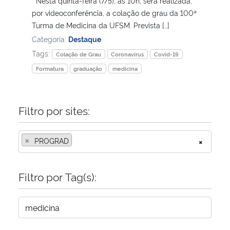
Nesta quinta-feira (7/5), às 10h, será realizada,
por videoconferência, a colação de grau da 100ª
Secretaria-Geral
Turma de Medicina da UFSM. Prevista […]
Categoria:
Destaque
Secretaria de Governo
Tags:
Colação de Grau
Coronavírus
Covid-19
Formatura
graduação
medicina
Gabinete de Segurança Institucional
Advocacia-Geral da União
Filtro por sites:
Banco Central do Brasil
×
PROGRAD
×
Planalto
Filtro por Tag(s):