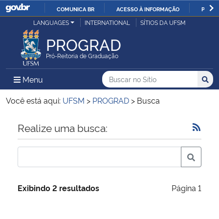
COMUNICA BR
ACESSO À INFORMAÇÃO
PARTI
Casa Civil
LANGUAGES
INTERNATIONAL
SÍTIOS DA UFSM
IR
PARA
PROGRAD
Ministério da Justiça e Segurança Pública
O
Pró-Reitoria de Graduação
CONTEÚDO
Ministério da Defesa
Buscar no no Sítio
Busca
Busca:
Menu Principal do Sítio
Menu
Busc
Ministério das Relações Exteriores
Você está aqui:
UFSM
>
PROGRAD
>
Busca
Ministério da Economia
Início do conteúdo
Realize uma busca:
Ministério da Infraestrutura
Ministério da Agricultura, Pecuária e Abastecimento
Exibindo 2 resultados
Página 1
Ministério da Educação