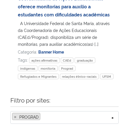
oferece monitorias para auxílio a
Secretaria-Geral
estudantes com dificuldades acadêmicas
A Universidade Federal de Santa Maria, através
Secretaria de Governo
da Coordenadoria de Ações Educacionais
(CAEd/Prograd), disponibiliza um série de
monitorias, para auxiliar acadêmicos(as) […]
Gabinete de Segurança Institucional
Categoria:
Banner Home
Advocacia-Geral da União
Tags:
ações afirmativas
CAEd
graduação
indígenas
monitoria
Prograd
Banco Central do Brasil
Refugiados e Migrantes
relações étnico-raciais
UFSM
Planalto
Filtro por sites:
×
PROGRAD
×