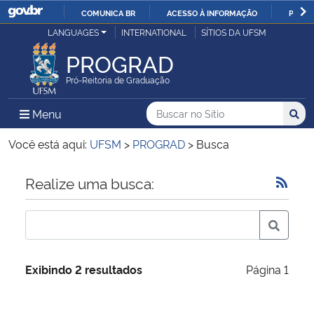
COMUNICA BR
ACESSO À INFORMAÇÃO
PARTI
Casa Civil
LANGUAGES
INTERNATIONAL
SÍTIOS DA UFSM
IR
PARA
PROGRAD
Ministério da Justiça e Segurança Pública
O
Pró-Reitoria de Graduação
CONTEÚDO
Ministério da Defesa
Buscar no no Sítio
Busca
Busca:
Menu Principal do Sítio
Menu
Busc
Ministério das Relações Exteriores
Você está aqui:
UFSM
>
PROGRAD
>
Busca
Ministério da Economia
Início do conteúdo
Realize uma busca:
Ministério da Infraestrutura
Ministério da Agricultura, Pecuária e Abastecimento
Exibindo 2 resultados
Página 1
Ministério da Educação