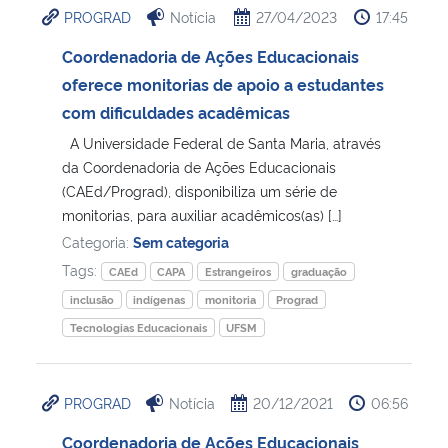
PROGRAD
Notícia
27/04/2023
17:45
Ministério da Cidadania
Coordenadoria de Ações Educacionais
Ministério da Saúde
oferece monitorias de apoio a estudantes
com dificuldades acadêmicas
Ministério de Minas e Energia
A Universidade Federal de Santa Maria, através
da Coordenadoria de Ações Educacionais
Ministério da Ciência, Tecnologia, Inovações e Comunicações
(CAEd/Prograd), disponibiliza um série de
monitorias, para auxiliar acadêmicos(as) […]
Ministério do Meio Ambiente
Categoria:
Sem categoria
Tags:
CAEd
CAPA
Estrangeiros
graduação
Ministério do Turismo
inclusão
indígenas
monitoria
Prograd
Tecnologias Educacionais
UFSM
Ministério do Desenvolvimento Regional
Controladoria-Geral da União
PROGRAD
Notícia
20/12/2021
06:56
Coordenadoria de Ações Educacionais
Ministério da Mulher, da Família e dos Direitos Humanos